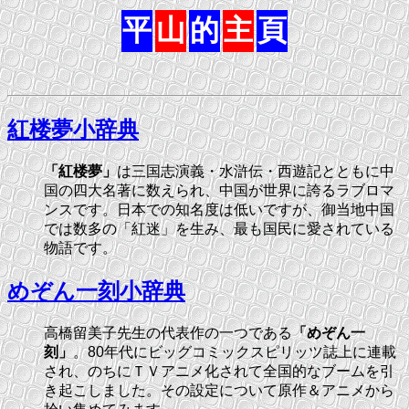
平
山
的
主
頁
紅楼夢小辞典
「紅楼夢」
は三国志演義・水滸伝・西遊記とともに中
国の四大名著に数えられ、中国が世界に誇るラブロマ
ンスです。日本での知名度は低いですが、御当地中国
では数多の「紅迷」を生み、最も国民に愛されている
物語です。
めぞん一刻小辞典
高橋留美子先生の代表作の一つである
「めぞん一
刻」
。80年代にビッグコミックスピリッツ誌上に連載
され、のちにＴＶアニメ化されて全国的なブームを引
き起こしました。その設定について原作＆アニメから