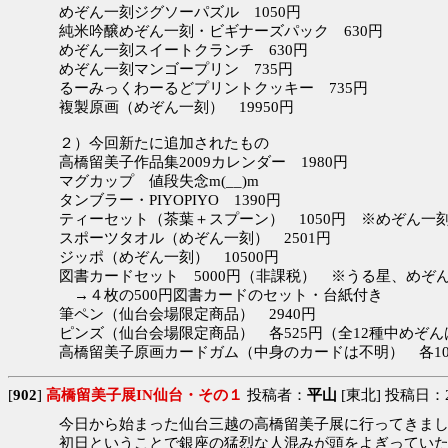
めぞん一刻ジグソーパズル 1050円
純米吟醸めぞん一刻・ビギナーズパック 630円
めぞん一刻スイートクランチ 630円
めぞん一刻マンゴープリン 735円
るーみっくわーるどプリントクッキー 735円
複製原画（めぞん一刻） 19950円
２）今回新たに追加されたもの
高橋留美子作品集2009カレンダー 1980円
マグカップ 値段失念m(__)m
タンブラー・PIYOPIYO 1390円
ティーセット（茶葉＋スプーン） 1050円 ※めぞん一
スポーツタオル（めぞん一刻） 2501円
ジッポ（めぞん一刻） 10500円
図書カードセット 5000円（非課税） ※うる星、めぞ
→４枚の500円図書カードのセット・台紙付き
筆ペン（仙台会場限定商品） 2940円
ピンズ（仙台会場限定商品） 各525円（全12種中めぞ
高橋留美子原画カードガム（中身のカードは不明） 各10
[
902
]
高橋留美子展IN仙台・その１
投稿者：
平山
[東北] 投稿日：200
今日から始まった仙台三越の高橋留美子展に行ってきま
初日ということで銀座の猛烈な人混みが頭をよぎってい