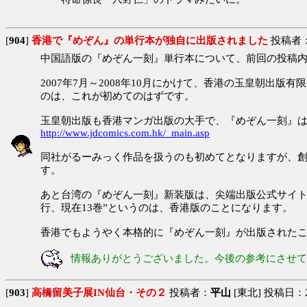
[
904
]
香港で『めぞん』の単行本が独自に出版されました
投稿者
中国語版の『めぞん一刻』単行本について、前回の投稿
2007年7月～2008年10月にかけて、香港の玉皇朝
のは、これが初めてのはずです。
玉皇朝出版も香港マンガ出版の大手で、『めぞん一刻』は、日
http://www.jdcomics.com.hk/_main.asp
同社がるーみっく作品を扱うのも初めてとなりますが、創業
す。
あと台湾の『めぞん一刻』新装版は、尖端出版公式サイトに
行、現在13巻”というのは、香港版のことになります。
香港でもようやく本格的に『めぞん一刻』が出版された
情報ありがとうございました。今後の参考にさせて
[
903
]
高橋留美子展IN仙台・その２
投稿者：
平山
[東北] 投稿日：200