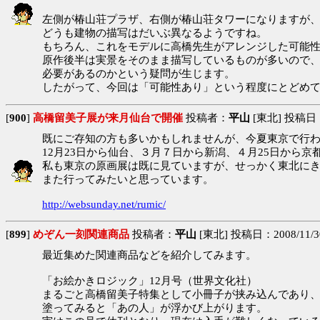
左側が椿山荘プラザ、右側が椿山荘タワーになりますが
どうも建物の描写はだいぶ異なるようですね。
もちろん、これをモデルに高橋先生がアレンジした可能
原作後半は実景をそのまま描写しているものが多いので
必要があるのかという疑問が生じます。
したがって、今回は「可能性あり」という程度にとどめ
[
900
]
高橋留美子展が来月仙台で開催
投稿者：
平山
[東北] 投稿日：20
既にご存知の方も多いかもしれませんが、今夏東京で行
12月23日から仙台、３月７日から新潟、４月25日から京
私も東京の原画展は既に見ていますが、せっかく東北に
また行ってみたいと思っています。
http://websunday.net/rumic/
[
899
]
めぞん一刻関連商品
投稿者：
平山
[東北] 投稿日：2008/11/30
最近集めた関連商品などを紹介してみます。
「お絵かきロジック」12月号（世界文化社）
まるごと高橋留美子特集として小冊子が挟み込んであり
塗ってみると「あの人」が浮かび上がります。