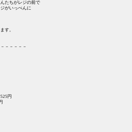
さんたちがレジの前で
レジがいっぺんに
きます。
－－－－－－－
25円
円