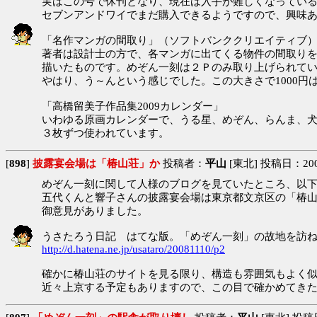
実はこの号で休刊となり、現在は入手が難しくなってい
セブンアンドワイでまだ購入できるようですので、興味
「名作マンガの間取り」（ソフトバンククリエイティブ
著者は設計士の方で、各マンガに出てくる物件の間取り
描いたものです。めぞん一刻は２Ｐのみ取り上げられて
やはり、う～んという感じでした。この大きさで1000円
「高橋留美子作品集2009カレンダー」
いわゆる原画カレンダーで、うる星、めぞん、らんま、
３枚ずつ使われています。
[
898
]
披露宴会場は「椿山荘」か
投稿者：
平山
[東北] 投稿日：2008/
めぞん一刻に関して人様のブログを見ていたところ、以
五代くんと響子さんの披露宴会場は東京都文京区の「椿
御意見がありました。
うさたろう日記 はてな版。「めぞん一刻」の故地を訪
http://d.hatena.ne.jp/usataro/20081110/p2
確かに椿山荘のサイトを見る限り、構造も雰囲気もよく
近々上京する予定もありますので、この目で確かめてき