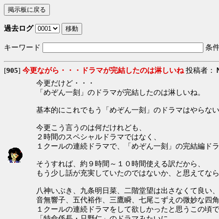
過去ログ
キーワード
条
[
905
]
今更ながら・・・ドラマが完結したのは淋しいね
投稿者：
今更だけど・・・
「めぞん一刻」のドラマが完結したのは淋しいね。
基本的にこれでもう「めぞん一刻」のドラマはやらない
今更こう言うのは何だけれども、
２時間のスペシャルドラマではなく、
１クールの連続ドラマで、「めぞん一刻」の完結編ドラ
そうすれば、約９時間～１０時間使える訳だから、
もう少し話が充実していたのではないか、と思えてなら
八神いぶき、九条明日菜、二階堂望は出さなくて良い
音無響子、五代裕作、三鷹瞬、七尾こずえの微妙な四角
１クールの連続ドラマをして欲しかったと思うこの頃で
「特命係長・只野仁」のドラマみたいに。