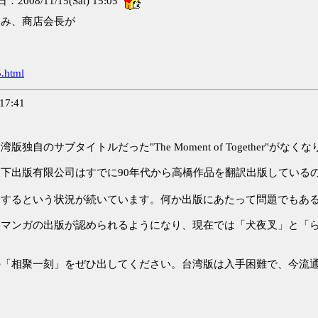
2008/11/15(Sat) 15:05
しみ、商店会長が
」
.html
17:41
サブタイトルだった"The Moment of Together"がなく
下出版有限公司はすでに90年代から高橋作品を翻訳出版している
売するという状況が続いています。何か出版にあたって問題でもあ
本マンガの出版が認められるようになり、現在では「犬夜叉」と「
の「相聚一刻」をぜひ出してください。台湾版は入手困難で、今流