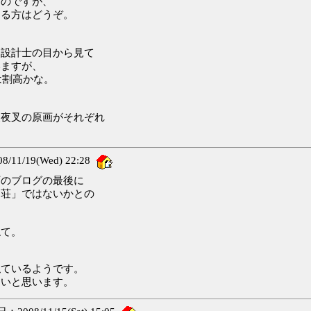
るのですが、
ある方はどうぞ。
）
を設計士の目から見て
いますが、
は割高かな。
犬夜叉の原画がそれぞれ
11/19(Wed) 22:28
下のブログの最後に
山荘」ではないかとの
ねて。
似ているようです。
たいと思います。