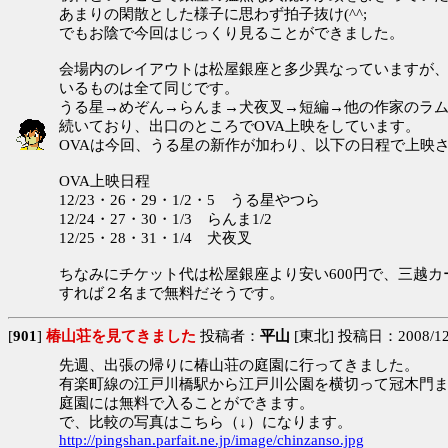
あまりの閑散とした様子に思わず拍子抜け(^^;
でもお陰で今回はじっくり見ることができました。
会場内のレイアウトは松屋銀座と多少異なっていますが
いるものは全て同じです。
うる星→めぞん→らんま→犬夜叉→短編→他の作家のラ
続いており、出口のところでOVA上映をしています。
OVAは今回、うる星の新作が加わり、以下の日程で上映
OVA上映日程
12/23・26・29・1/2・5 うる星やつら
12/24・27・30・1/3 らんま1/2
12/25・28・31・1/4 犬夜叉
ちなみにチケット代は松屋銀座より安い600円で、三越カ
すれば２名まで無料だそうです。
[
901
]
椿山荘を見てきました
投稿者：
平山
[東北] 投稿日：2008/12/
先週、出張の帰りに椿山荘の庭園に行ってきました。
有楽町線の江戸川橋駅から江戸川公園を横切って冠木門ま
庭園には無料で入ることができます。
で、比較の写真はこちら（↓）になります。
http://pingshan.parfait.ne.jp/image/chinzanso.jpg