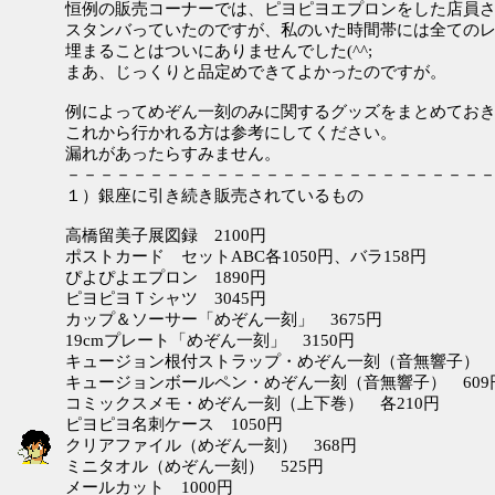
恒例の販売コーナーでは、ピヨピヨエプロンをした店員
スタンバっていたのですが、私のいた時間帯には全ての
埋まることはついにありませんでした(^^;
まあ、じっくりと品定めできてよかったのですが。
例によってめぞん一刻のみに関するグッズをまとめてお
これから行かれる方は参考にしてください。
漏れがあったらすみません。
－－－－－－－－－－－－－－－－－－－－－－－－－
１）銀座に引き続き販売されているもの
高橋留美子展図録 2100円
ポストカード セットABC各1050円、バラ158円
ぴよぴよエプロン 1890円
ピヨピヨＴシャツ 3045円
カップ＆ソーサー「めぞん一刻」 3675円
19cmプレート「めぞん一刻」 3150円
キュージョン根付ストラップ・めぞん一刻（音無響子） 5
キュージョンボールペン・めぞん一刻（音無響子） 609
コミックスメモ・めぞん一刻（上下巻） 各210円
ピヨピヨ名刺ケース 1050円
クリアファイル（めぞん一刻） 368円
ミニタオル（めぞん一刻） 525円
メールカット 1000円