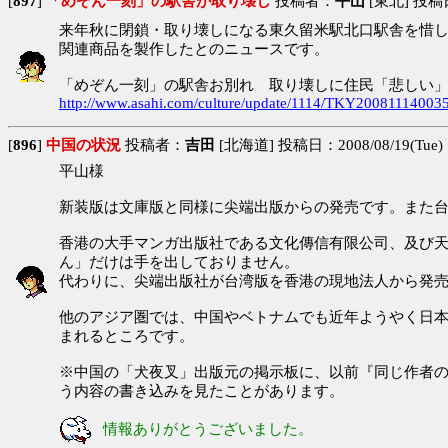
[
897
]
「めぞん一刻」の駅舎が取り壊し
投稿者：
平山
[東北] 投稿日：
来年秋に閉鎖・取り壊しになる東久留米駅北口駅舎を惜
関連商品を製作したとのニュースです。
「めぞん一刻」の駅舎お別れ 取り壊しに住民「悲しい
http://www.asahi.com/culture/update/1114/TKY200811140035
[
896
]
中国の状況
投稿者：
吉田
[北海道] 投稿日：2008/08/19(Tue) 
平山様
新装版は文庫版と同様に尖端出版からの発売です。また台湾版独自の
香港の大手マンガ出版社である文化傳信有限公司、及び天
ん」だけは手を出しておりません。
代わりに、尖端出版社が台湾版を香港の現地法人から発
他のアジア圏では、中国やベトナムでも近年ようやく日
まれるところです。
※中国の「犬夜叉」出版元の掲示板に、以前『同じ作者
う内容の書き込みを見たことがあります。
情報ありがとうございました。