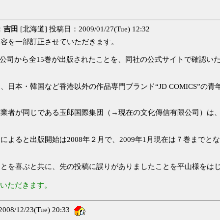
：
吉田
[北海道] 投稿日：2009/01/27(Tue) 12:32
内容を一部訂正させていただきます。
出版有限公司から全15巻が出版されたことを、同社の公式サイトで確
本・韓国など香港以外の作品専門ブランド“JD COMICS”の青年向
者が同じである玉郎国際集団（→現在の文化傳信有限公司）は、19
よると出版開始は2008年２月で、2009年1月現在は７巻まで
ことを喜ぶと共に、先の投稿に誤りがありましたことを平山様をは
いただきます。
8/12/23(Tue) 20:33