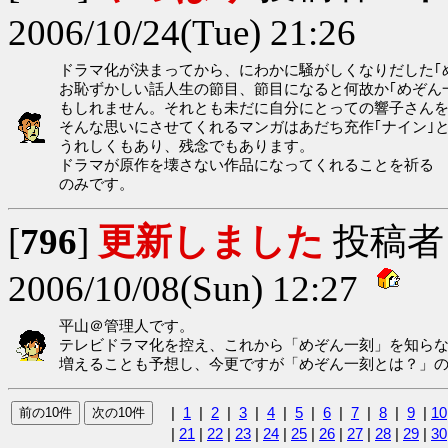
2006/10/24(Tue) 21:26
ドラマ化が決まってから、にわかに騒がしくなりだした｢
お恥ずかしい話人生の節目、節目になると何故か｢めぞん
もしれません。それとも未だに自分にとっての響子さん
そんな思いにさせてくれるマンガはあだち充作｢ナイン｣と
うれしくもあり、残念でもあります。
ドラマが原作を壊さない作品になってくれることを祈る
のみです。
[
796
]
更新しました
投稿者
2006/10/08(Sun) 12:27
平山＠管理人です。
テレビドラマ化を控え、これから「めぞん一刻」を知ら
増えることも予想し、今更ですが「めぞん一刻とは？」
|
1
|
2
|
3
|
4
|
5
|
6
|
7
|
8
|
9
|
10
|
21
|
22
|
23
|
24
|
25
|
26
|
27
|
28
|
29
|
30