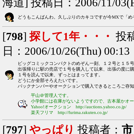
海道] 投稿日：2006/11/03(Fri
どうもこんばんわ。久しぶりのカキコですが今MXで「め
[
798
]
探して1年・・・
投
日：2006/10/26(Thu) 00:13
ビッグコミックコンパクトのめぞん一刻、１２号と１５
出張帰りに駅の売店で１号を購入して以来、出張の度に
１号を読んで以来、ずっとはまってます。
どうにか全部そろえたいです。
バックナンバーやオークションで購入できるところご存
平山＠管理人です。
小学館には在庫がないようですので、古本屋かオー
Yahoo!オークション http://auctions.yahoo.co.jp/
楽天フリマ http://furima.rakuten.co.jp/
[
797
]
やっぱり
投稿者：
市