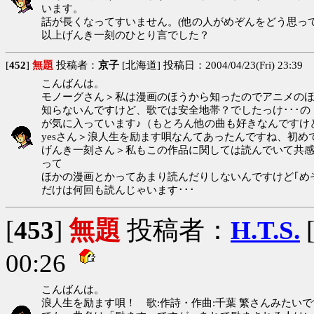
います。
話が長くなってすいません。(他の人がめぞんをどう思って
以上げんき一刻のひとり言でした？
[
452
]
無題
投稿者：
京子
[北海道] 投稿日：2004/04/23(Fri) 23:39
こんばんは。
モノーグさん＞私は漫画のほうから知ったのでアニメの
知らないんですけど、歌では安全地帯？でしたっけ･･･の
が気に入っています♪（もとろん他の曲も好きなんですけ
yesさん＞浪人生を励ます唄なんてあったんですね、初
げんき一刻さん＞私もこの作品に関しては読んでいて共
って
ほかの漫画とかってあまり読んだりしないんですけど｢め
だけは何回も読んじゃいます･･･
[
453
]
無題
投稿者：
H.T.S.
00:26
こんばんは。
浪人生を励ます唄！ 歌:作詩・作曲:千葉 繁さんみたい