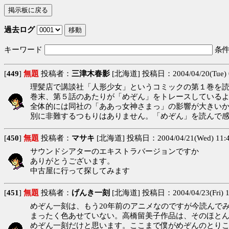
過去ログ
キーワード
条
[
449
]
無題
投稿者：
三津木春影
[北海道] 投稿日：2004/04/20(Tue) 
理髪店で講談社「人形少女」というコミックの第１巻を
巻末、第５話のあたりが「めぞん」をトレースしている
全体的には同社の「ああっ女神さまっ」の影響が大きい
別に非難するつもりはありません。「めぞん」を読んで感
[
450
]
無題
投稿者：
マサキ
[北海道] 投稿日：2004/04/21(Wed) 11:
サウンドシアターのエキストラバージョンですか
ありがとうございます。
中古屋に行って探してみます
[
451
]
無題
投稿者：
げんき一刻
[北海道] 投稿日：2004/04/23(Fri) 1
めぞん一刻は、もう20年前のアニメなのですが今読んで
まったく色あせていない。高橋留美子作品は、そのほと
めぞん一刻だけと思います。ここまで僕がめぞんのとり