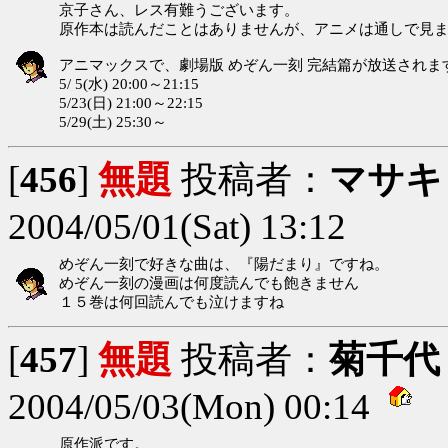
京子さん、レス有難うございます。
原作本は読んだことはありませんが、アニメは通しで見
アニマックスで、劇場版 めぞん一刻 完結篇が放送されま
5/ 5(水) 20:00～21:15
5/23(日) 21:00～22:15
5/29(土) 25:30～
[
456
]
無題
投稿者：
マサキ
2004/05/01(Sat) 13:12
めぞん一刻で好きな曲は、『陽だまり』ですね。
めぞん一刻の漫画は何度読んでも飽きません
１５巻は何回読んでも泣けますね
[
457
]
無題
投稿者：
菊千代
2004/05/03(Mon) 00:14
原作派です。