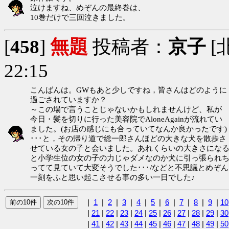
泣けますね、めぞんの最終巻は、
10巻だけで三回泣きました。
[
458
]
無題
投稿者：
京子
[北
22:15
こんばんは。GWもあと少しですね，皆さんはどのように
過ごされていますか？
～この場で言うことじゃないかもしれませんけど、私が
今日・髪を切りに行った美容院でAloneAgainが流れてい
ました。(お店の感じにも合っていてなんか良かったです)
･･･と，その帰り道で総一郎さんほどの大きな犬を散歩さ
せている女の子と会いました。あれくらいの大きさにな
と小学生位の女の子の力じゃダメなのか犬に引っ張られ
ってて見ていて大変そうでした･･･/などと不思議とめぞん
一刻をふと思い起こさせる事の多い一日でした♪
|
1
|
2
|
3
|
4
|
5
|
6
|
7
|
8
|
9
|
10
|
21
|
22
|
23
|
24
|
25
|
26
|
27
|
28
|
29
|
30
|
41
|
42
|
43
|
44
|
45
|
46
|
47
|
48
|
49
|
50