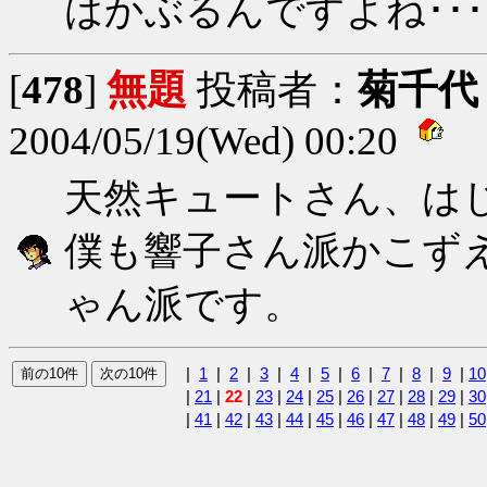
はかぶるんですよね･･･
[
478
]
無題
投稿者：
菊千代
2004/05/19(Wed) 00:20
天然キュートさん、は
僕も響子さん派かこず
ゃん派です。
|
1
|
2
|
3
|
4
|
5
|
6
|
7
|
8
|
9
|
10
|
21
|
22
|
23
|
24
|
25
|
26
|
27
|
28
|
29
|
30
|
41
|
42
|
43
|
44
|
45
|
46
|
47
|
48
|
49
|
50