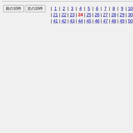
|
1
|
2
|
3
|
4
|
5
|
6
|
7
|
8
|
9
|
10
|
21
|
22
|
23
|
24
|
25
|
26
|
27
|
28
|
29
|
30
|
41
|
42
|
43
|
44
|
45
|
46
|
47
|
48
|
49
|
50