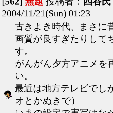
[
562
]
無題
投稿者：
四谷氏
2004/11/21(Sun) 01:23
古きよき時代、まさに
画質が良すぎたりして
す。
がんがん夕方アニメを
い。
最近は地方テレビでし
オとかぬきで）
いまの設定で実写はな