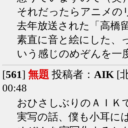
それだったらアニメの
去年放送された「高橋
素直に音と絵にした、
いう感じのめぞんを一
[
561
]
無題
投稿者：
AIK
[北
00:48
おひさしぶりのＡＩＫ
実写の話、僕も小耳に