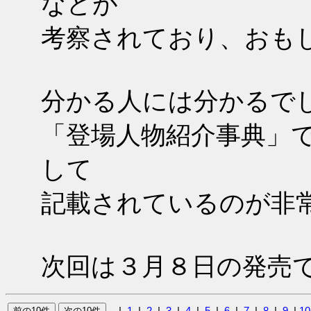
などが
考察されており、おも
分かる人には分かるで
「登場人物紹介事典」
して
記載されているのが非
次回は３月８日の発売
|
1
|
2
|
3
|
4
|
5
|
6
|
7
|
8
|
9
|
10