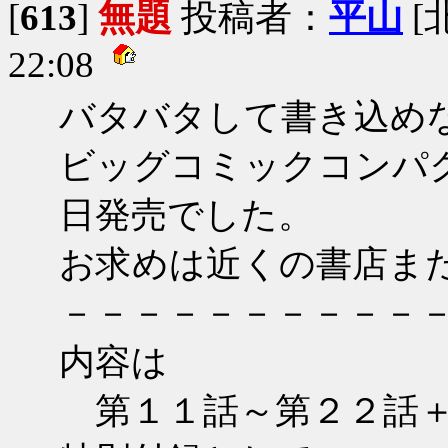
[
613
]
無題
投稿者：
平山
[
22:08
バタバタして書き込め
ビッグコミックコンパ
日発売でした。
お求めは近くの書店ま
－－－－－－－－－－
内容は
第１１話～第２２話＋