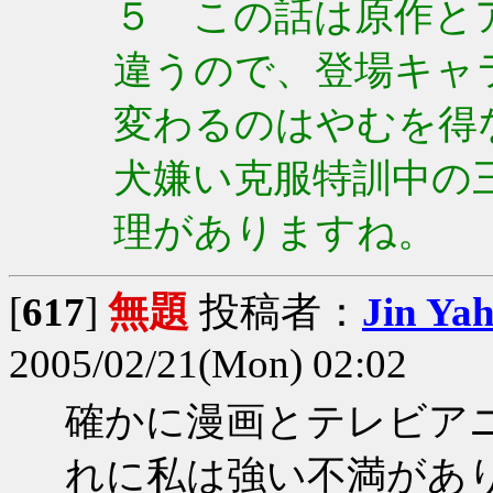
５ この話は原作と
違うので、登場キャ
変わるのはやむを得
犬嫌い克服特訓中の
理がありますね。
[
617
]
無題
投稿者：
Jin Ya
2005/02/21(Mon) 02:02
確かに漫画とテレビア
れに私は強い不満があ