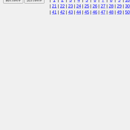
|
21
|
22
|
23
|
24
|
25
|
26
|
27
|
28
|
29
|
30
|
41
|
42
|
43
|
44
|
45
|
46
|
47
|
48
|
49
|
50