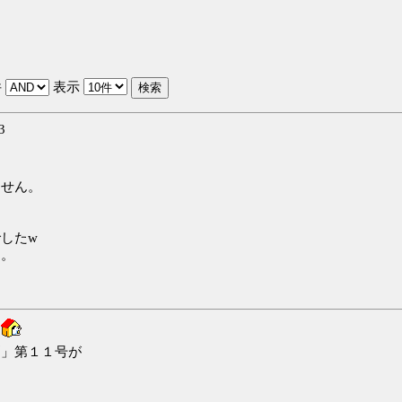
件
表示
3
ません。
したw
す。
刻」第１１号が