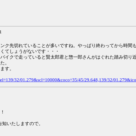
1
リンク先切れていることが多いですね。やっぱり終わってから時間
たくてしょうがないです・・・
てバイクで走っていると賢太郎君と惣一郎さんがはぐれた踏み切り
した。
ります。
&el=139/32/01.279&scl=10000&coco=35/45/29.648,139/32/01.279&icon
！！
が告知いたしますので。