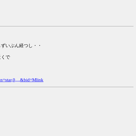
もずいぶん経つし・・
近くで
=star,0,,,,&bid=Mlink