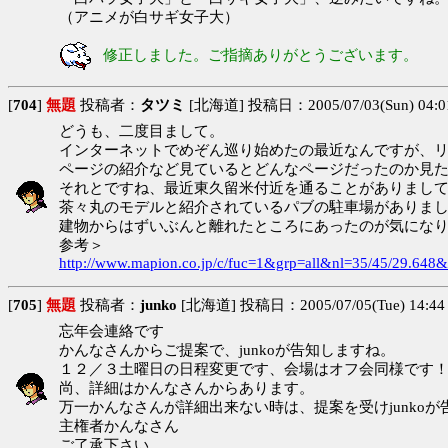
（アニメが白サギ女子大）
修正しました。ご指摘ありがとうございます。
[
704
]
無題
投稿者：
タツミ
[北海道] 投稿日：2005/07/03(Sun) 04:0
どうも、二度目まして。
インターネットでめぞん巡り始めたの最近なんですが、
ページの紹介など見ているとどんなページだったのか見
それとですね、最近東久留米付近を通ることがありまし
茶々丸のモデルと紹介されているパブの駐車場がありま
建物からはずいぶんと離れたところにあったのが気にな
参考＞
http://www.mapion.co.jp/c/fuc=1&grp=all&nl=35/45/29.648
[
705
]
無題
投稿者：
junko
[北海道] 投稿日：2005/07/05(Tue) 14:44
忘年会連絡です
かんなさんからご提案で、junkoが告知しますね。
１２／３土曜日の日程変更です、会場はオフ会同様です
尚、詳細はかんなさんからあります。
万一かんなさんが詳細出来ない時は、提案を受けjunko
主権者かんなさん
ご了承下さい