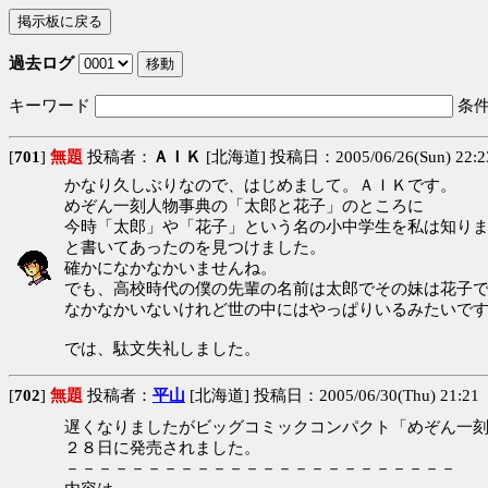
過去ログ
キーワード
条
[
701
]
無題
投稿者：
ＡＩＫ
[北海道] 投稿日：2005/06/26(Sun) 22:2
かなり久しぶりなので、はじめまして。ＡＩＫです。
めぞん一刻人物事典の「太郎と花子」のところに
今時「太郎」や「花子」という名の小中学生を私は知り
と書いてあったのを見つけました。
確かになかなかいませんね。
でも、高校時代の僕の先輩の名前は太郎でその妹は花子で
なかなかいないけれど世の中にはやっぱりいるみたいで
では、駄文失礼しました。
[
702
]
無題
投稿者：
平山
[北海道] 投稿日：2005/06/30(Thu) 21:21
遅くなりましたがビッグコミックコンパクト「めぞん一
２８日に発売されました。
－－－－－－－－－－－－－－－－－－－－－－－－