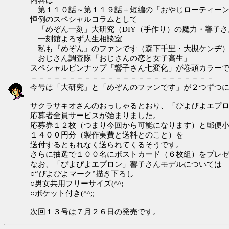
第１１０話～第１１９話＋短編の「おやじローティー
恒例のスペシャルコラムとして
「めぞん一刻」大研究（DIY（手作り）の魔力・響子さ
一刻館よろず人生相談室
私も『めぞん』のファンです（森下千里・大槻ケンヂ
おじさん調査隊「おじさんの恋と女子高生」
スペシャルピンナップ「響子さん七変化」が巻頭カラー
－－－－－－－－－－－－－－－－－－－－－－－－
今号は「大研究」と「めぞんのファンです」が２つずつ
サクラサキオさんのおっしゃるとおり、「ぴよぴよエプ
応募者全員サービスが始まりました。
応募券１２枚（つまり今回から可能になります）と郵便
１４００円分（製作実費と送料とのこと）を
送付するともれなく送られてくるそうです。
さらに抽選で１００名にポストカード（６枚組）をプレ
なお、「ぴよぴよエプロン」響子さんモデルについては
○“ぴよぴよマーク”描き下ろし
○男女共用フリーサイズ(^^;
○ポケット付き(^^;;
次回１３号は７月２６日の発売です。