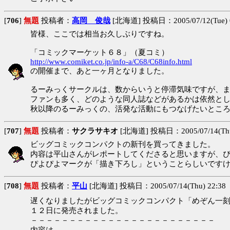
[
706
]
無題
投稿者：
高岡 俊哉
[北海道] 投稿日：2005/07/12(Tue) 
皆様、ここでは相当お久しぶりですね。
「コミックマーケット６８」（夏コミ）
http://www.comiket.co.jp/info-a/C68/C68info.html
の開催まで、あと一ヶ月となりました。
るーみっくサークルは、数からいうと停滞気味ですが、
ファンも多く、どのような同人誌などがあるかは依然と
秋以降のるーみっくの、活発な活動にもつなげたいとこ
[
707
]
無題
投稿者：
サクラサキオ
[北海道] 投稿日：2005/07/14(Thu)
ビッグコミックコンパクトの新刊を買ってきました。
内容は平山さんがレポートしてくださると思いますが、
ぴよぴよマークが「描き下ろし」ということらしいです
[
708
]
無題
投稿者：
平山
[北海道] 投稿日：2005/07/14(Thu) 22:38
遅くなりましたがビッグコミックコンパクト「めぞん一
１２日に発売されました。
－－－－－－－－－－－－－－－－－－－－－－－－
内容は