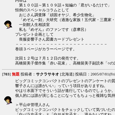
内容は
第１００話～第１０９話＋短編の「君がいるだけで」
恒例のスペシャルコラムとして
おじさん調査隊「頑固オヤジ、希少生物化」
「めぞん一刻」大研究（過激な家族！五代家・三鷹家・
一刻館人生相談室
私も『めぞん』のファンです（彦摩呂）
プレゼント企画として
喪服姿響子さん図書カードプレゼント
－－－－－－－－－－－－－－－－－－－－－－－－
巻頭３ページがカラーページです。
次回１２号は７月１２日の発売です。
高橋留美子傑作集「赤い花束」、高橋留美子副読本「○の
[
703
]
無題
投稿者：
サクラサキオ
[北海道] 投稿日：2005/07/01(Fri)
ビッグコミックコンパクトのプレゼントのアンケートの
響子さんには誰がいい」っていう項目がありますね。
やはり水面下でそういう話が進行しているのでしょうか
個人的には誰が演じることになってもちょっと複雑な気
＞平山＠管理人さん
ビッグコミックコンパクトをチェックしていて気づいた
「白バラ女子大」と「白サギ女子大」、逆みたいですね