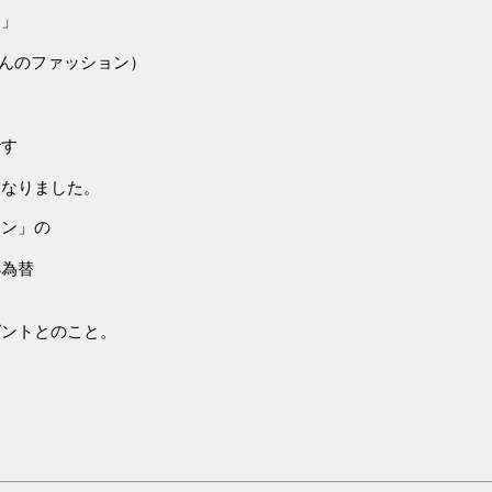
ン」
んのファッション）
）
です
になりました。
ロン」の
小為替
ゼントとのこと。