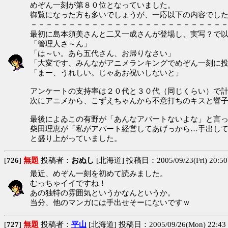
めぞん一刻が第８０位となっていました。
御覧になった方も多いでしょうが、一応以下の内容でし
－－－－－－－－－－－－－－－－－－－－－－－－－
最初に島本須美さんと二又一成さんが登場し、実写？で
「管理人さ～ん」
「は～い。あら五代さん、お帰りなさい」
「大変です、みんながアニメランキングでめぞん一刻に
「まー、うれしい。じゃあお祝いしないと」
アンケートの支持率は２０代と３０代（同じくらい）で
次にアニメから、こずえちゃんから不意打ちのキスと響
最後によゐこの有野が「あんなアパートないよな」と言
柴田理恵が「私がアパート経営してあげっから…手出し
と盛り上がっていました。
[
726
]
無題
投稿者：
おぬし
[北海道] 投稿日：2005/09/23(Fri) 20:50
最近、めぞん一刻を初めて読みました。
むっちゃイイですね！
あの独特の雰囲気というかなんというか。
当分、他のマンガには手出せそーにないですｗ
[
727
]
無題
投稿者：
平山
[北海道] 投稿日：2005/09/26(Mon) 22:4