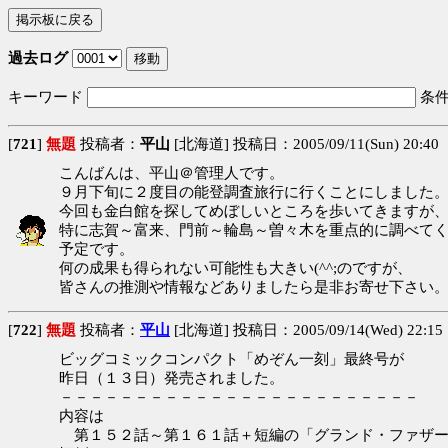
過去ログ
キーワード
条
[
721
]
無題
投稿者：
平山
[北海道] 投稿日：2005/09/11(Sun) 20:40
こんばんは、平山＠管理人です。
９月下旬に２度目の能登調査旅行に行くことにしました
今回も金白館を探してめぼしいところを歩いてきますが
特に志賀～富来、門前～輪島～曽々木を重点的に調べて
予定です。
何の成果も得られない可能性も大きい(^^;のですが、
皆さんの推測や情報などありましたら是非お寄せ下さい
[
722
]
無題
投稿者：
平山
[北海道] 投稿日：2005/09/14(Wed) 22:1
ビッグコミックコンパクト「めぞん一刻」最終号が
昨日（１３日）発売されました。
－－－－－－－－－－－－－－－－－－－－－－－－
内容は
第１５２話～第１６１話＋短編の「グランド・ファザ