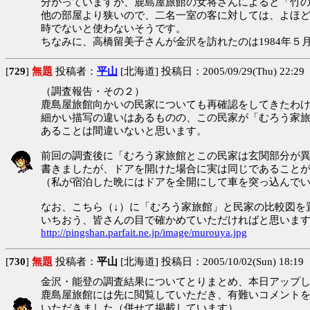
分かっていますが、鹿島屋旅館の女将さんによると「竹
他の部屋より狭いので、二名一室の客に対しては、よほ
時でないと使わないそうです。
ちなみに、高橋留美子さんが金沢を訪れたのは1984年５
[
729
]
無題
投稿者：
平山
[北海道] 投稿日：2005/09/29(Thu) 22:29
（調査報告・その２）
鹿島屋旅館向かいの民家についても再確認をしてきたわ
細かい描写の違いはあるものの、この民家が「むろう家
あることは間違いないと思います。
前回の調査後に「むろう家旅館とこの民家は玄関部分が
書きましたが、ドアを開けた場合に実は同じであること
（私が宿泊した晩にはドアを全開にして車を突っ込んで
なお、こちら（↓）に「むろう家旅館」と民家の比較図を
いちおう、皆さんの目で確かめていただければと思いま
http://pingshan.parfait.ne.jp/image/murouya.jpg
[
730
]
無題
投稿者：
平山
[北海道] 投稿日：2005/10/02(Sun) 18:19
金沢・能登の調査結果についてとりまとめ、本日アップ
鹿島屋旅館には先に閲覧していただき、有難いコメント
いただきました（併せて掲載しています）。