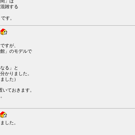
の間」は
ど混雑する
月です。
けですが、
旅館」のモデルで
異なる」と
が分かりました。
いました）
置いておきます。
す。
しました。
を