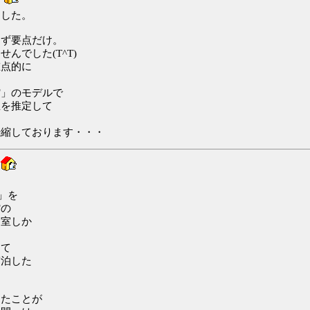
ました。
えず要点だけ。
でした(T^T)
重点的に
館」のモデルで
屋を推定して
恐縮しております・・・
」を
館の
１室しか
って
宿泊した
したことが