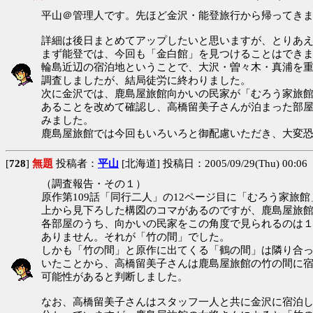
平山＠管理人です。先ほど金沢・能登旅行から帰ってき
詳細は後日まとめてアップしたいと思いますが、とりあ
まず能登では、今回も「金白館」を見つけることはできません
輪島近辺の宿泊地ということで、大沢・曽々木・真浦を
調査しましたが、結局徒労に終わりました。
次に金沢では、鹿島屋旅館向かいの民家が「むろう家旅
あることを改めて確認し、高橋留美子さんが泊まった部
みました。
鹿島屋旅館では今回もいろいろと御配慮いただき、大変
[
728
]
無題
投稿者：
平山
[北海道] 投稿日：2005/09/29(Thu) 00:06
（調査報告・その１）
原作第109話「同行二人」の12ページ目に「むろう家旅館
上から見下ろした構図のコマがあるのですが、鹿島屋旅
各部屋のうち、向かいの民家をこの角度で見られるのは
ありません。それが「竹の間」でした。
しかも「竹の間」と原作に出てくる「鶴の間」は隣り合
いたことから、高橋留美子さんは鹿島屋旅館の竹の間に
可能性があると判断しました。
なお、高橋留美子さんはスタッフ一人と共に金沢に宿泊