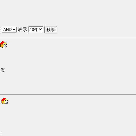
件
表示
。
、
くる
。
5
ー」