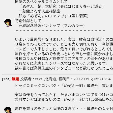
恒例のスペシャルコラムとして
「めぞん一刻」大研究（春にはじまり春へと巡る）
一刻館よろず人生相談室
私も『めぞん』のファンです（酒井若菜）
特別付録として
完結記念特製ピンナップ（フルカラー）
－－－－－－－－－－－－－－－－－－－－－－－－
いよいよ最終号となりました。実は、昨夜は自宅近くの
３店をまわったのですが、どこも売り切れており、今朝
コンビニで入手しました。危うく買いそびれるところでした(
原作を持っているので今更…という声も一部に聞かれま
各種コラムや付録など原作プラスアルファの部分があり
それなりに充実したシリーズではなかったと思います。
欲を言えば高橋先生のインタビューなど欲しかったとこ
[
723
]
無題
投稿者：
taka
[北海道] 投稿日：2005/09/15(Thu) 13:54
ビッグコミックコンパクト「めぞん一刻」最終号 買いまし
実は原作をもっておらず、たまたまコンビニで見つけた
普段マンガは読まないのに、めぞん一刻だけは発売日を
原作を買うのをグッと我慢の２週間・・・最終号の１ヶ