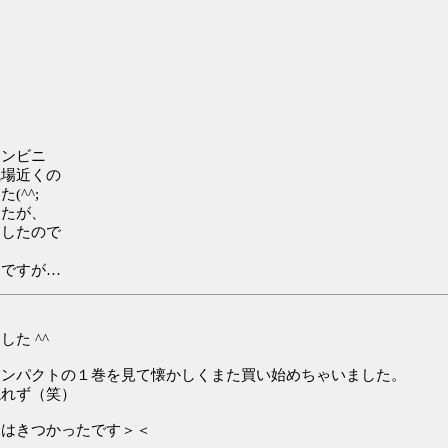
コンビニ
職場近くの
^^;
したが、
ましたので
ろですが…
た ^^
コンパクトの１巻を見て懐かしくまた買い始めちゃいました。
忘れず（笑）
月はきつかったです＞＜