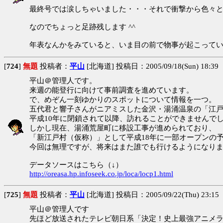
最終号では涙しちゃいました・・・それで衝撃から色々とH
なのでちょっと足跡残します ^^
年表なんかをみていると、いま目の前で物事が起こっている
[
724
]
無題
投稿者：
平山
[北海道] 投稿日：2005/09/18(Sun) 18:39
平山＠管理人です。
来週の能登行に向けて事前調査を進めています。
で、めぞん一刻ゆかりのスポットについて情報を一つ。
五代君と響子さんがニアミスした金沢・湯涌温泉の「江
平成10年に閉鎖されて以降、訪れることができませんで
しかし現在、湯涌荒屋町に移設工事が進められており、
「新江戸村（仮称）」として平成18年に一部オープンの
今回は無理ですが、将来はまた誰でも行けるようになり
データソースはこちら（↓）
http://oreasa.hp.infoseek.co.jp/loca/locp1.html
[
725
]
無題
投稿者：
平山
[北海道] 投稿日：2005/09/22(Thu) 23:15
平山＠管理人です
先ほど放送されたテレビ朝日系「決定！史上最強アニメ