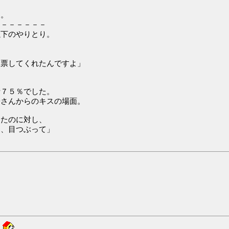
た。
－－－－－－－
以下のやりとり。
投票してくれたんですよ」
計７５％でした。
子さんからのキスの場面。
ったのに対し、
て、目つぶって」
3