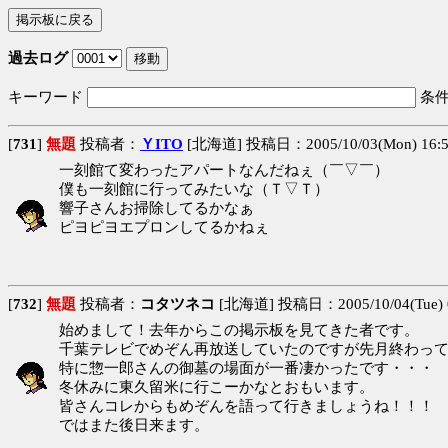
過去ログ
キーワード
条
[
731
]
無題
投稿者：
ＹITO
[北海道] 投稿日：2005/10/03(Mon) 16:
一刻館て変わったアパートなんだねぇ（￣▽￣）
僕も一刻館に行ってみたいな（Ｔ▽Ｔ）
響子さんお掃除してるかなぁ
ピヨピヨエプロンしてるかねぇ
[
732
]
無題
投稿者：
コタツネコ
[北海道] 投稿日：2005/10/04(Tue) 
始めまして！去年からこの掲示板を見てきた者です。
千葉テレビでめぞん再放送していたのですが先月終わっ
特に惣一郎さんの御墓の場面が一番凄かったです・・・
冬休みに東久留米に行こーかなとおもいます。
皆さんコレからもめぞんを語って行きましょうね！！！
ではまた後日来ます。