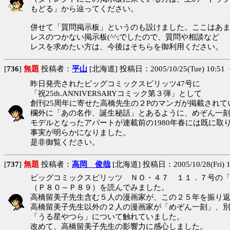
もどる」から辿ってください。
併せて「質問掲示板」というのも設けました。ここはあ
レスのつかない掲示板(^^;でしたので、質問や相談など
レスを求めたい方は、今後はそちらを御利用ください。
[
736
]
無題
投稿者：
平山
[北海道] 投稿日：2005/10/25(Tue) 10:51
昨日発売されたビッグコミックスピリッツ47号に
「祝25th.ANNIVERSARYコミック第３弾」として
創刊25周年に寄せた高橋先生の２Pのマンガが掲載されて
欄外に「あの名作、誕生秘話」とあるように、めぞん一
モデルとなったアパートが連載前の1980年春には既に取
事実が明らかになりました。
是非御覧ください。
[
737
]
無題
投稿者：
高岡 俊哉
[北海道] 投稿日：2005/10/28(Fri) 1
ビッグコミックスピリッツ ＮＯ・４７ １１．７号の「
（Ｐ８０～Ｐ８９）を読んでみました。
高橋留美子先生含む５人の漫画家が、この２５年を振り
高橋留美子先生以外の２人の漫画家が「めぞん一刻」、
「うる星やつら」について触れていました。
改めて、高橋留美子先生の影響力に感心しました。