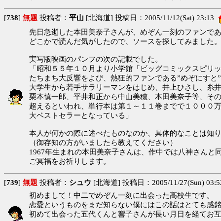
[
738
]
無題
投稿者：
平山
[北海道] 投稿日：2005/11/12(Sat) 23:13
先日急逝した本田美奈子さんが、めぞん一刻のファンで
どこかで読んだ気がしたので、ソースを探してみました
実写版映画のパンフの次の記載でした。
「昭和５５年１０月より小学館『ビッグコミックスピリ
たちまち大反響をよび、熱狂的ファンである”めぞにすと
大学生から若手サラリーマンをはじめ、井上ひさし、糸
栗本慎一郎、平井和正から中山美穂、本田美奈子等、そ
超えるといわれ、単行本は第１～１１巻までで１０００
大ベストセラーとなっている」
本人が何かの際に述べたものなのか、具体的なことは知
（御存知の方がいましたら教えてください）
1967年生まれの本田美奈子さんは、作中では八神さんと
ご冥福をお祈りします。
[
739
]
無題
投稿者：
シュウ
[北海道] 投稿日：2005/11/27(Sun) 03:5
初めまして！中二でめぞん一刻に出会った高校生です。
恋愛というものをまだ知らない僕にはこの話はとても感
初めて出会った五代くんと響子さんが長い月日を経てお