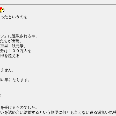
あったというのを
。
ッツ』に連載されるや、
”たちが出現。
井重里、秋元康、
の数は１００万人を
万部を超える
りません。
同い年になります。
2
銘を受けるものでした。
互いを認め合い結婚するという物語に何とも言えない遣る瀬無い気