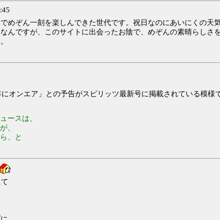
:45
ムでめぞん一刻を楽しんできた世代です。祝日なのにあいにくの天
けなんですが、このサイトに出会ったお陰で、めぞんの素晴らしさ
す。
6年にオンエア」との予告がスピリッツ最新号に掲載されている模様
ュースは、
が、
ら、と
にて
。
プに