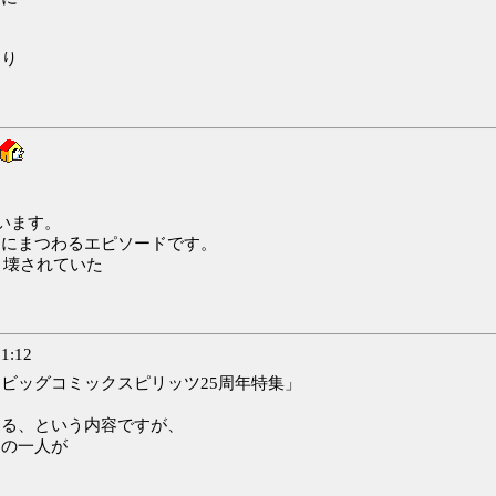
まり
います。
刻にまつわるエピソードです。
り壊されていた
1:12
ビッグコミックスピリッツ25周年特集」
返る、という内容ですが、
別の一人が