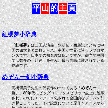
平
山
的
主
頁
紅楼夢小辞典
「紅楼夢」
は三国志演義・水滸伝・西遊記とともに中
国の四大名著に数えられ、中国が世界に誇るラブロマ
ンスです。日本での知名度は低いですが、御当地中国
では数多の「紅迷」を生み、最も国民に愛されている
物語です。
めぞん一刻小辞典
高橋留美子先生の代表作の一つである
「めぞん一
刻」
。80年代にビッグコミックスピリッツ誌上に連載
され、のちにＴＶアニメ化されて全国的なブームを引
き起こしました。その設定について原作＆アニメから