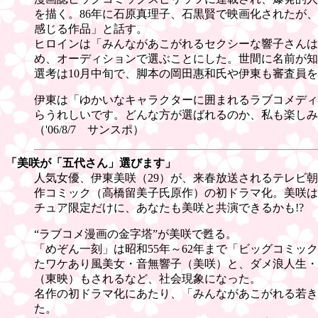
を描く。86年に石原真理子、石黒賢で映画化されたが
感じる作品」と話す。
ヒロインは「みんながあこがれるセクシーな響子さんは
め、オーディションで選ぶことにした。世間に名前が知
選考は10月中旬で、脚本の岡田惠和氏や伊東も審査員
伊東は「ゆかいなキャラクターに囲まれるラブコメディ
らうれしいです。どんな方が選ばれるのか、私も楽しみ
（'06/8/7 サンスポ）
「美咲が「五代さん」選びます」
人気女優、伊東美咲（29）が、来春放送されるテレビ
作コミック（高橋留美子氏原作）の初ドラマ化。美咲は
チュア限定だけに、あなたも美咲と共演できるかも!?
“ラブコメ漫画の金字塔”が美咲で甦る。
「めぞん一刻」は昭和55年～62年まで「ビッグコミ
たワケあり風美女・音無響子（美咲）と、ダメ浪人生・
（東映）もされるなど、社会現象になった。
名作の初ドラマ化にあたり、「みんながあこがれる若き
た。