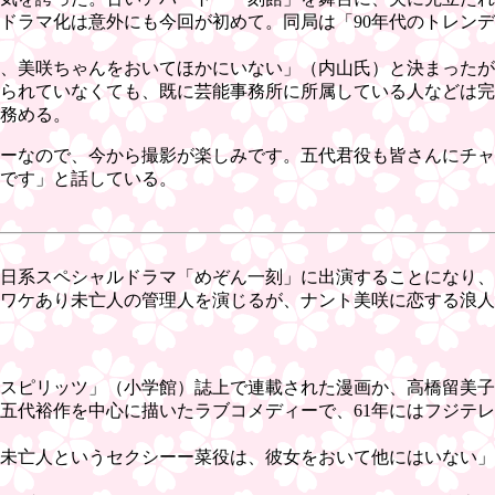
、ドラマ化は意外にも今回が初めて。同局は「90年代のトレン
、美咲ちゃんをおいてほかにいない」（内山氏）と決まったが
られていなくても、既に芸能事務所に所属している人などは完
を務める。
ーなので、今から撮影が楽しみです。五代君役も皆さんにチャ
です」と話している。
朝日系スペシャルドラマ「めぞん一刻」に出演することになり
ワケあり未亡人の管理人を演じるが、ナント美咲に恋する浪人生
ックスピリッツ」（小学館）誌上で連載された漫画か、高橋留美
五代裕作を中心に描いたラブコメディーで、61年にはフジテレ
未亡人というセクシーー菜役は、彼女をおいて他にはいない」