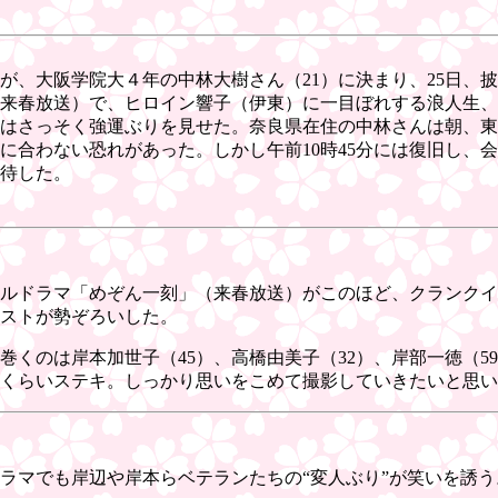
」が、大阪学院大４年の中林大樹さん（21）に決まり、25日
来春放送）で、ヒロイン響子（伊東）に一目ぼれする浪人生、
の日はさっそく強運ぶりを見せた。奈良県在住の中林さんは朝、
に合わない恐れがあった。しかし午前10時45分には復旧し、
待した。
ャルドラマ「めぞん一刻」（来春放送）がこのほど、クランク
ストが勢ぞろいした。
巻くのは岸本加世子（45）、高橋由美子（32）、岸部一徳（5
ステキ。しっかり思いをこめて撮影していきたいと思います」と気合
ラマでも岸辺や岸本らベテランたちの“変人ぶり”が笑いを誘