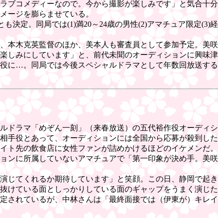
ラブコメディーなので。今から撮影が楽しみです」と気合十分
メージを膨らませている。
決定。同局では(1)満20～24歳の男性(2)アマチュア限定(
氏、本木克英監督のほか、美本人も審査員として参加予定。美
楽しみにしています」と、前代未聞のオーディションに興味津
役に…。同局では今後スペシャルドラマとして年数回放送する
ャルドラマ「めぞん一刻」（来春放送）の五代裕作役オーディシ
相手役とあって、オーディションには全国から応募が殺到した。
バイト先の飲食店に女性ファンが詰めかけるほどのイケメンだ。
ョンに所属していないアマチュアで「第一印象が決め手。美咲
演じてくれるか期待しています」と笑顔。この日、静岡で起き
抜けている面としっかりしている面のギャップをうまく演じた
定されているが、中林さんは「最終面接では（伊東が）キレイ