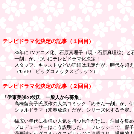
テレビドラマ化決定の記事（１回目）
86年にTVアニメ化、石原真理子（現・石原真理絵）と
一刻」が、ついにテレビドラマ化決定！
スタッフ、キャストなどの詳細は未定だが、時代を超えた名
（'05/10 ビッグコミックスピリッツ）
テレビドラマ化決定の記事（２回目）
「伊東美咲の彼氏 一般人から募集」
高橋留美子氏原作の人気コミック「めぞん一刻」が、伊
シャルドラマ（来春放送）だが、シリーズ化する予定。
幅広い年代に根強い人気を持つ原作だけに、注目を集め
プロデューサーはこう説明した。「フレッシュで、響子
漫画誌ビッグコミックスピリッツに連載され、爆発的人