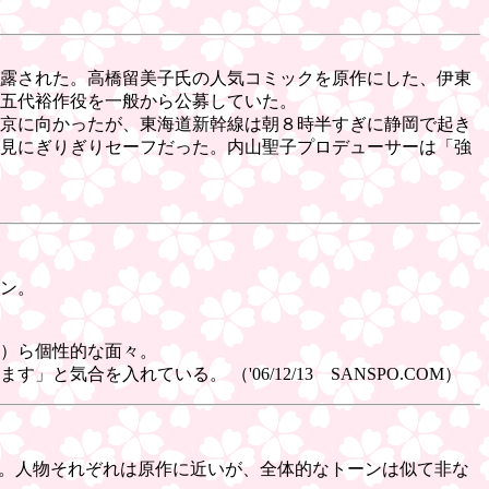
、披露された。高橋留美子氏の人気コミックを原作にした、伊東
五代裕作役を一般から公募していた。
東京に向かったが、東海道新幹線は朝８時半すぎに静岡で起き
会見にぎりぎりセーフだった。内山聖子プロデューサーは「強
イン。
9）ら個性的な面々。
を入れている。 （'06/12/13 SANSPO.COM）
う。人物それぞれは原作に近いが、全体的なトーンは似て非な