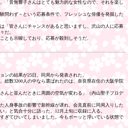
。「音無響子さんはとても魅力的な女性なので、それを楽し
3)経験問わず－という応募条件で、フレッシュな俳優を発掘した
咲は「皆さんにチャンスがあると思いますし、沢山の人に応募
々だ。
ことも示唆しており、応募が殺到しそうだ。
ョンの結果が25日、同局から発表された。
総数3200人の中なら選ばれたのは、奈良県在住の大阪学院
さんと並んだときに周囲の空気が変わる」（内山聖子プロデ
た人身事故の影響で新幹線が遅れ、会見直前に同局入りした
い」と気合十分に語った。12月上旬に収録に入る。
すぎてひいてしまいました。今もボーッと浮いている状態で