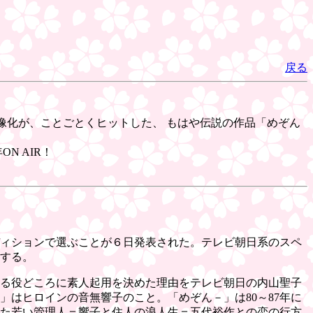
戻る
映像化が、ことごとくヒットした、 もはや伝説の作品「めぞん
N AIR！
ディションで選ぶことが６日発表された。テレビ朝日系のスペ
定する。
る役どころに素人起用を決めた理由をテレビ朝日の内山聖子
はヒロインの音無響子のこと。「めぞん－」は80～87年に
た若い管理人＝響子と住人の浪人生＝五代裕作との恋の行方