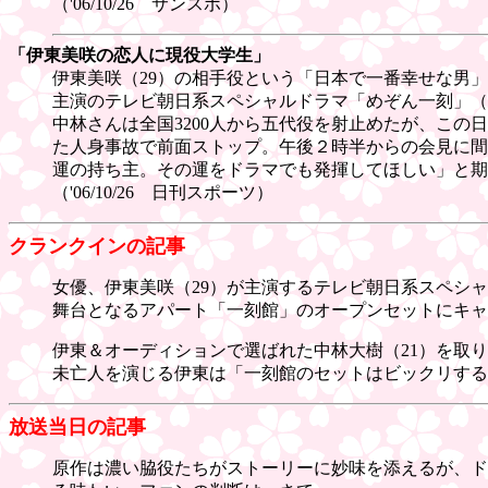
（'06/10/26 サンスポ）
「伊東美咲の恋人に現役大学生」
伊東美咲（29）の相手役という「日本で一番幸せな男
主演のテレビ朝日系スペシャルドラマ「めぞん一刻」（
中林さんは全国3200人から五代役を射止めたが、こ
た人身事故で前面ストップ。午後２時半からの会見に間
運の持ち主。その運をドラマでも発揮してほしい」と期
（'06/10/26 日刊スポーツ）
クランクインの記事
女優、伊東美咲（29）が主演するテレビ朝日系スペシ
舞台となるアパート「一刻館」のオープンセットにキャ
伊東＆オーディションで選ばれた中林大樹（21）を取り
未亡人を演じる伊東は「一刻館のセットはビックリするくらい
放送当日の記事
原作は濃い脇役たちがストーリーに妙味を添えるが、ド