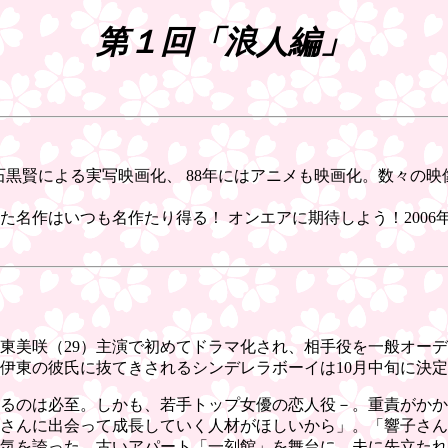
第１回「浪人編」
石黒賢による実写映画化、 88年にはアニメも映画化。数々の
作はいつも名作たり得る！ オンエアに期待しよう！2006年O
東美咲（29）主演で初めてドラマ化され、相手役を一般オー
伊東の彼氏に抜てきされるシンデレラボーイは10月中旬に決
るのは必至。しかも、若手トップ女優の恋人役－。重責がかか
さんに出会って成長していく人材がほしいから」。「響子さん」
気を誇った。古いアパート「一刻館」を舞台に、夫に先立たれ