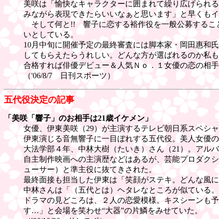
美咲は「愉快なキャラクターに囲まれて繰り広げられる
みながら表現できたらいいなぁと思います」と早くもイ
そして何と!! 響子に恋する裕作役を一般公募することも
いとしている。
10月中旬に開催予定の最終審査には脚本家・岡田惠和
してもらえたらうれしい。どんな方が選ばれるのか私も
合格すれば俳優デビュー＆人気Ｎｏ．１女優の恋の相手
（'06/8/7 日刊スポーツ）
五代役決定の記事
「美咲「響子」のお相手は21歳イケメン」
女優、伊東美咲（29）が主演するテレビ朝日系スペシ
伊東演じる音無響子に一目ぼれする五代役。美人女優の
大法学部４年、中林大樹（たいき）さん（21）。アル
自主制作映画への主演歴などはあるが、芸能プロダクシ
ューサー）と準主役に抜てきされた。
最終面接も担当した伊東は「笑顔がステキ。どんな風に
中林さんは「（五代とは）ヘタレなところが似ている。
ドラマの見どころは、２人の恋愛模様。キスシーンも予
す…」と会場を笑わせ“大器”の片鱗をみせていた。