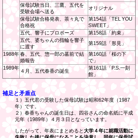
保母試験当日、三鷹、五代を
オリジナル
受験会場へ送る
保母試験合格発表、茶々丸で
第154話「TEL YOU
合格祝
SWEET」
五代、響子にプロポーズ
第158話「約束」
五代、婆ちゃんの指輪を響子
第159話「形見」
に渡す
1988年
春、五代、惣一郎の墓前で結
第160話「桜の下
婚報告
で」
1989年
第161話「P.S.一刻
４月、五代春香の誕生
館」
補足と矛盾点
１）五代君の受験した保母試験は昭和62年度（1987
年）です。
２）春香ちゃんの誕生日は、四谷さんの命名紙に平成
元年（1989年）４月３日となっています。
したがって、年表にまとめると
大学４年に就職活動に
失敗した後に保母になることを決意し、同年に保母試