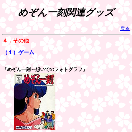
めぞん一刻関連グッズ
戻る
４．その他
（１）ゲーム
「めぞん一刻～想いでのフォトグラフ」