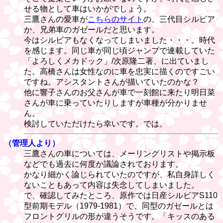
せる物として車はいかがでしょう。
三鷹さんの愛車が
こちらのサイト
の、三代目シルビア
か、兄弟車のガゼールだと思います。
今はシルビアもなくなってしまいました・・・。時代
を感じます。同じ車が同じ頃ジャンプで連載していた
「よろしくメカドック」/次原隆二著、に出ていまし
た。高橋さんは女性なのに車を忠実に描くのですごい
ですね。アシスタントさんが描いていたのかな？
他に響子さんのお父さんが車で一刻館に来たり明日菜
さんが車に乗っていたりしますが車種が分かりませ
ん。
検討していただけたら幸いです。では。
（管理人より）
三鷹さんの車については、メーリングリストや掲示板
などでも過去に何度か議論されております。
かなり細かく論じられていたのですが、私自身詳しく
ないこともあって内容は失念してしまいました。
で、確認してみたところ、原作では日産シルビアS110
型前期モデル（1979-1981）で、同型のガゼールとは
フロントグリルの形が違うそうです。「キッスのある