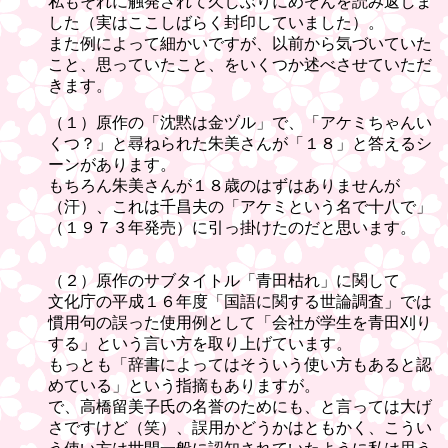
私もそれに触発されて久しぶりにめぞんを読み返しま
した（実はここしばらく封印していました）。
また例によって細かいですが、以前から気づいていた
こと、思っていたこと、をいくつか述べさせていただ
きます。
（１）原作の「沈黙は金ヅル」で、「アケミちゃんい
くつ？」と尋ねられた朱美さんが「１８」と答えるシ
ーンがあります。
もちろん朱美さんが１８歳のはずはありませんが
（汗）、これは千昌夫の「アケミという名で十八で」
（１９７３年発売）に引っ掛けたのだと思います。
（２）原作のサブタイトル「青田枯れ」に関して
文化庁の平成１６年度「国語に関する世論調査」では
慣用句の誤った使用例として「会社が学生を青田刈り
する」という言い方を取り上げています。
もっとも「辞書によってはそういう使い方もあると認
めている」という指摘もありますが。
で、高橋留美子氏の名誉のためにも、と言っては大げ
さですけど（笑）、誤用かどうかはともかく、こうい