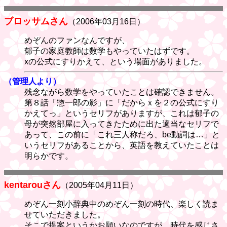
ブロッサムさん
（2006年03月16日）
めぞんのファンなんですが、
郁子の家庭教師は数学もやっていたはずです。
xの公式にすりかえて、という場面がありました。
（管理人より）
残念ながら数学をやっていたことは確認できません。
第８話「惣一郎の影」に「だからｘを２の公式にすり
かえてっ」というセリフがありますが、これは郁子の
母が突然部屋に入ってきたために出た適当なセリフで
あって、この前に「これ三人称だろ、be動詞は…」と
いうセリフがあることから、英語を教えていたことは
明らかです。
kentarouさん
（2005年04月11日）
めぞん一刻小辞典中のめぞん一刻の時代、楽しく読ま
せていただきました。
そこで提案というかお願いなのですが、時代を感じさ