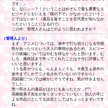
です。」
な、なにぃ～？！ということはめぞんで最も重要なエ
ピソードともいえる『桜の下で』がなかったというこ
とではないか！（遺品を返すことを五代君が知らなか
ったということになるので）
この件、管理人さんはどのように思われますか？
（管理人より）
まず、アニメについては、途中で打ち切りになる可能
性があったりという大人の事情があるため、エピソー
ドの改編についてはやむを得なかったと思います。む
しろ、最終話まで作ってくれたことは十分に評価して
いいと思いますよ。
（うる星やつらも、らんま１／２も、犬夜叉も原作の
途中までしかアニメ化されていないのですから）
完結篇については確かにそうですね。気が付きません
でした。
惣一郎さんの遺品がほかにもあったとか…(^^;
高橋留美子先生が全くタッチしていない、別人の手に
よる作品だとしても設定としてはちょっとまずいです
ね。