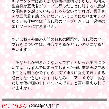
キャラクターはあくまで作者の産物ですから、高橋先
生自身が五代君がソープに行ったことに対する罪悪感
や不純さを感じていらっしゃらないとすれば、響子さ
んや五代君も感じていないということになります。少
なくとも作中では「五代君のソープ行き」は一過性の
エピソードにすぎません。
あとは我々外部の人間の解釈の問題で、五代君のソー
プ行きについては、許容できるかどうかの話になると
思います。
「あなたしか抱きたくないんです」といった場面につ
いては、はずみで口走ってしまった強い求愛表現であ
ることは明らかですから、文字通りに捉えて云々する
必要はないと思います（ちなみに、アニメでは「あな
たしか僕の瞳の中にいないんです」と言い換えられて
いますが）。
(*^。^*)さん
（2004年06月11日）