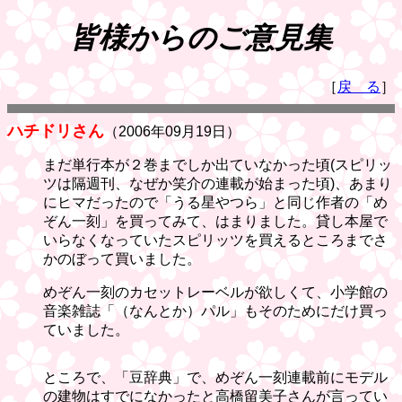
皆様からのご意見集
［
戻 る
］
ハチドリさん
（2006年09月19日）
まだ単行本が２巻までしか出ていなかった頃(スピリッ
ツは隔週刊、なぜか笑介の連載が始まった頃)、あまり
にヒマだったので「うる星やつら」と同じ作者の「め
ぞん一刻」を買ってみて、はまりました。貸し本屋で
いらなくなっていたスピリッツを買えるところまでさ
かのぼって買いました。
めぞん一刻のカセットレーベルが欲しくて、小学館の
音楽雑誌「（なんとか）パル」もそのためにだけ買っ
ていました。
ところで、「豆辞典」で、めぞん一刻連載前にモデル
の建物はすでになかったと高橋留美子さんが言ってい