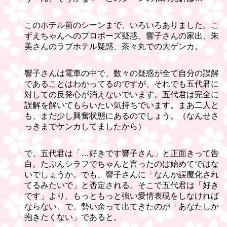
このホテル前のシーンまで、いろいろありました。こ
ずえちゃんへのプロポーズ疑惑、響子さんの家出、朱
美さんのラブホテル疑惑、茶々丸での大ゲンカ。
響子さんは電車の中で、数々の疑惑が全て自分の誤解
であることはわかってるのですが、それでも五代君に
対しての反発心が消えないでいます。五代君は完全に
誤解を解いてもらいたい気持ちでいます。まあ二人と
も、まだ少し興奮状態にあるのでしょう。（なんせさ
っきまでケンカしてましたから）
で、五代君は「…好きです響子さん」と正面きって告
白。たぶんシラフでちゃんと言ったのは始めてではな
いでしょうか。でも、響子さんに「なんか誤魔化され
てるみたいで」と否定される。そこで五代君は「好き
です」より、もっともっと強い愛情表現をしなければ
ならない。で、勢い余って出てきたのが「あなたしか
抱きたくない」であると。