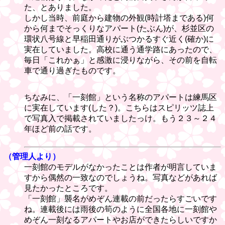
た、とありました。
しかし当時、前庭から建物の外観(時計塔まである)何
から何までそっくりなアパート(たぶん)が、杉並区の
環状八号線と早稲田通りがぶつかるすぐ近く(確か)に
実在していました。高校に通う通学路にあったので、
毎日「これかぁ」と感激に浸りながら、その前を自転
車で通り過ぎたものです。
ちなみに、「一刻館」という名称のアパートは練馬区
に実在しています(した？)。こちらはスピリッツ誌上
で写真入で掲載されていましたっけ。もう２３～２４
年ほど前の話です。
（管理人より）
一刻館のモデルがなかったことは作者が明言していま
すから偶然の一致なのでしょうね。写真などがあれば
見たかったところです。
「一刻館」襲名がめぞん連載の前だったらすごいです
ね。連載後には雨後の筍のように全国各地に一刻館や
めぞん一刻なるアパートやお店ができたらしいですか