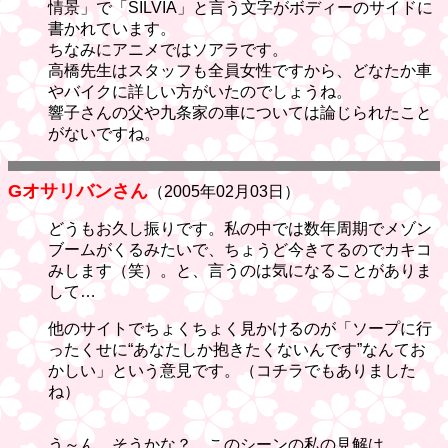
情景」で「SILVIA」と言う文字がボディーのサイドに
書かれています。
ちなみにアニメではソアラです。
高橋先生はスタッフも全員女性ですから、どなたか車
やバイクに詳しい方がいたのでしょうね。
響子さんの父や九条家の車については論じられたこと
がないですね。
Gオサリバンさん
（2005年02月03日）
どうもお久し振りです。私の中では数年周期でメゾン
ブームがくるみたいで、ちょうど今きてるのでカキコ
みします（笑）。と、言うのは気になることがありま
して…
他のサイトでちょくちょく見かけるのが「ソープに行
ったくせに“あなたしか抱きたくないんです”なんてお
かしい」という意見です。（コチラでもありました
ね）
う～ん、そうかな？ このシーンの私の見解は…