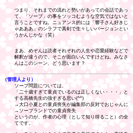
つまり、それまでの流れと勢いがあっての会話であっ
て、「ソープ」の事をツッコむような空気ではないと
言うことですね。ニュアンス的には「響子さん好きじ
ゃあああ」のシラフで真剣で生々しいバージョンとい
うかんじかな（笑）
まあ、めぞんは読者それぞれの人生や恋愛経験などで
解釈が違うので、そこが面白いんですけどね。みなさ
んはこのシーン、どう思います？
（管理人より）
ソープ問題については、
「二十歳すぎて童貞でいるのは正しくない・・・」と
する高橋先生の強すぎる思い(^^)
→大口小夏との童貞喪失が編集部の反対でおじゃんに
→ソープランドでの童貞喪失
というのが、作者の心理（として知り得ること）の全
てです。