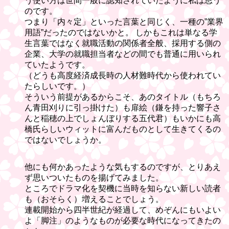
う使い方は世間一般に認知されていたように私は思う
のです。
つまり「内々定」といった言葉と同じく、一種の”業界
用語”だったのではないかと。 しかもこれは単なる学
生言葉ではなく就職活動の関係者全般、採用する側の
企業、大学の就職担当者などの間でも普通に用いられ
ていたようです。
（どうも高度経済成長時の人材難時代から使われてい
たらしいです。）
そういう前提があるからこそ、あのタイトル（もちろ
ん青田刈りに引っ掛けた）も扉絵（鎌を持った響子さ
んと稲穂の上でしょんぼりする五代君）もいかにも高
橋氏らしいウィットに富んだものとして生きてくるの
ではないでしょうか。
他にも何かあったような気もするのですが、とりあえ
ず思いついたものを揚げてみました。
ところでドラマ化を契機に当時を知らない新しい読者
も（おそらく）増えることでしょう。
連載開始から四半世紀が経過して、めぞんにもいよい
よ「脚注」のようなものが必要な時代になってきたの