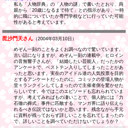
私も「人物辞典」の「人物の謎」で書いたとおり、両
親から「20歳になるまで待て」との指示があり、一時
的に職についていたか専門学校などに行っていた可能
性があると考えています。
毘沙門天さん
（2004年03月10日）
めぞん一刻のことをよくお調べなので驚いています。
古い話になりますが、めぞん一刻の連載中、ヒロイン
の音無響子さんが、「結婚したい芸能人」だったかの
アンケートで、ベストテン入りしてしまったことがあ
ったと思います。実在のアイドル達の人気投票を目的
とするアンケートだったのに、コミックの登場人物が
堂々ランクインしてしまったので主催者側を驚かせた
らしいです。今ではこのエピソードも忘れられていま
すが、考えてみればもの凄いことで、個人的には「力
石徹の葬式」事件に匹敵する、マンガ界に語り伝えら
れるべき伝説ではないかと思います。残念ながら手元
に資料が残っておらず詳しいことを忘れてしまったの
で、詳しいことを調べていただけないでしょうか？