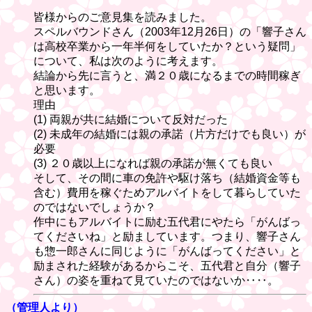
皆様からのご意見集を読みました。
スペルバウンドさん（2003年12月26日）の「響子さん
は高校卒業から一年半何をしていたか？という疑問」
について、私は次のように考えます。
結論から先に言うと、満２０歳になるまでの時間稼ぎ
と思います。
理由
(1) 両親が共に結婚について反対だった
(2) 未成年の結婚には親の承諾（片方だけでも良い）が
必要
(3) ２０歳以上になれば親の承諾が無くても良い
そして、その間に車の免許や駆け落ち（結婚資金等も
含む）費用を稼ぐためアルバイトをして暮らしていた
のではないでしょうか？
作中にもアルバイトに励む五代君にやたら「がんばっ
てくださいね」と励ましています。つまり、響子さん
も惣一郎さんに同じように「がんばってください」と
励まされた経験があるからこそ、五代君と自分（響子
さん）の姿を重ねて見ていたのではないか‥‥。
（管理人より）