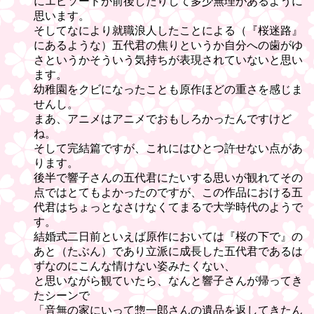
にエピソードが前後したりして多少無理があるように
思います。
そしてなにより就職浪人したことによる（『桜迷路』
にあるような）五代君の焦りというか自分への歯がゆ
さというかそういう気持ちが表現されていないと思い
ます。
幼稚園をクビになったことも原作ほどの重さを感じま
せんし。
まあ、アニメはアニメでおもしろかったんですけど
ね。
そして完結篇ですが、これにはひとつ許せない点があ
ります。
後半で響子さんの五代君にたいする思いが観れてその
点ではとてもよかったのですが、この作品における五
代君はちょっとなさけなくてまるで大学時代のようで
す。
結婚式二日前といえば原作においては『桜の下で』の
あと（たぶん）であり立派に成長した五代君であるは
ずなのにこんな情けない姿みたくない、
と思いながら観ていたら、なんと響子さんが帰ってき
たシーンで
「音無の家にいって惣一郎さんの遺品を返してきたん