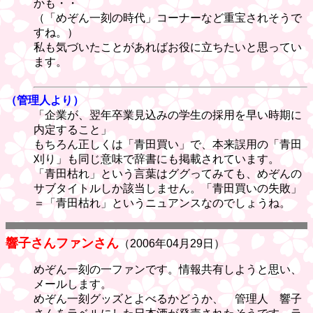
かも・・
（「めぞん一刻の時代」コーナーなど重宝されそうで
すね。）
私も気づいたことがあればお役に立ちたいと思ってい
ます。
（管理人より）
「企業が、翌年卒業見込みの学生の採用を早い時期に
内定すること」
もちろん正しくは「青田買い」で、本来誤用の「青田
刈り」も同じ意味で辞書にも掲載されています。
「青田枯れ」という言葉はググってみても、めぞんの
サブタイトルしか該当しません。「青田買いの失敗」
＝「青田枯れ」というニュアンスなのでしょうね。
響子さんファンさん
（2006年04月29日）
めぞん一刻の一ファンです。情報共有しようと思い、
メールします。
めぞん一刻グッズとよべるかどうか、 管理人 響子