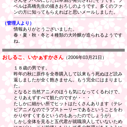
さんをラベルにした日本酒が発売されたそうです。ラ
ベルは高橋先生の描きおろしのようです。多くのファ
ンの方に知ってもらえればと思いメールしました。
（管理人より）
情報ありがとうございました。
春・夏・秋・冬と４種類の大吟醸が造られるようです
ね。
おしるこ、いかぁすかさん
（2006年03月21日）
１８歳の男です。
昨年の秋に原作を全巻購入して以来もう死ぬほど読み
返しましたが全く飽きません。もう完全にはまりまし
た。
となると当然アニメのほうも気になってくるわけで、
とりあえずすべて観たのですが・・・
たしかに細かい所でヒットはたくさんあります（テレ
ビアニメなのでラブストーリーであるということをわ
かりやすくするというのもあったのでしょうが）
しかし全体を見ると五代君が就職浪人していないため