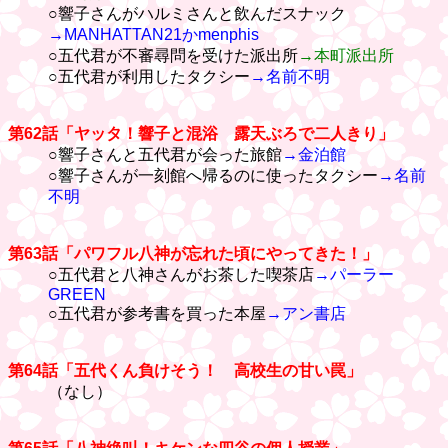
○響子さんがハルミさんと飲んだスナック
→MANHATTAN21かmenphis
○五代君が不審尋問を受けた派出所
→本町派出所
○五代君が利用したタクシー
→名前不明
第62話「ヤッタ！響子と混浴 露天ぶろで二人きり」
○響子さんと五代君が会った旅館
→金泊館
○響子さんが一刻館へ帰るのに使ったタクシー
→名前
不明
第63話「パワフル八神が忘れた頃にやってきた！」
○五代君と八神さんがお茶した喫茶店
→パーラー
GREEN
○五代君が参考書を買った本屋
→アン書店
第64話「五代くん負けそう！ 高校生の甘い罠」
（なし）