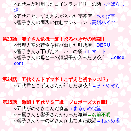
○五代君が利用したコインランドリーの隣
→きばらし
湯
○五代君とこずえさんが入った喫茶店
→ちゃぱ亭
○響子さんの両親の住むマンション
→高嶺ハイツ
第23話「響子さん危機一髪！恐るべき母の陰謀!!」
○管理人室の荷物を運び出した引越屋
→DERUI
○響子さんが下げたスーパーの袋
→Ｆマート
○響子さんの母と一の瀬親子が入った喫茶店
→Coffee
cont
第24話「五代くんドギマギ！こずえと初キッス!?」
○五代君とこずえさんが話した喫茶店
→ま・めぞん
第25話「激闘！五代ＶＳ三鷹 プロポーズ大作戦!!」
○五代がのぞきこんだ食堂
→まるかめ食堂
○三鷹さんと響子さんが行った海岸
→名前不明
○響子さんと一の瀬さんが出てきた銭湯
→ねざめ湯