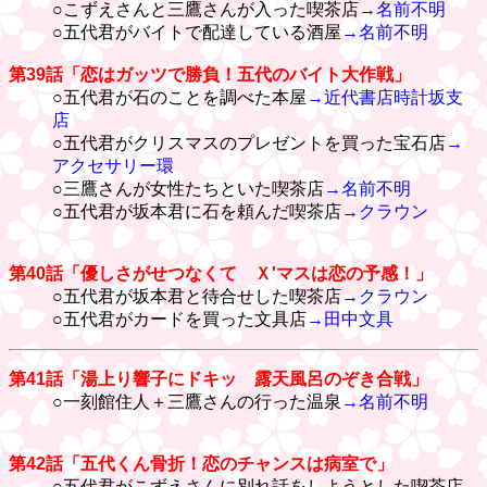
○こずえさんと三鷹さんが入った喫茶店
→名前不明
○五代君がバイトで配達している酒屋
→名前不明
第39話「恋はガッツで勝負！五代のバイト大作戦」
○五代君が石のことを調べた本屋
→近代書店時計坂支
店
○五代君がクリスマスのプレゼントを買った宝石店
→
アクセサリー環
○三鷹さんが女性たちといた喫茶店
→名前不明
○五代君が坂本君に石を頼んだ喫茶店
→クラウン
第40話「優しさがせつなくて Ｘ'マスは恋の予感！」
○五代君が坂本君と待合せした喫茶店
→クラウン
○五代君がカードを買った文具店
→田中文具
第41話「湯上り響子にドキッ 露天風呂のぞき合戦」
○一刻館住人＋三鷹さんの行った温泉
→名前不明
第42話「五代くん骨折！恋のチャンスは病室で」
○五代君がこずえさんに別れ話をしようとした喫茶店