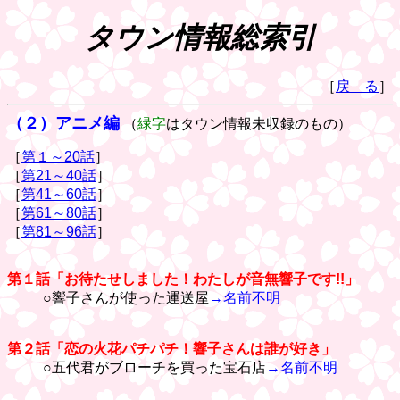
タウン情報総索引
［
戻 る
］
（２）アニメ編
（
緑字
はタウン情報未収録のもの）
［
第１～20話
］
［
第21～40話
］
［
第41～60話
］
［
第61～80話
］
［
第81～96話
］
第１話「お待たせしました！わたしが音無響子です!!」
○響子さんが使った運送屋
→名前不明
第２話「恋の火花パチパチ！響子さんは誰が好き」
○五代君がブローチを買った宝石店
→名前不明