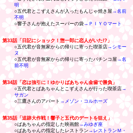
明
○五代君とこずえさんが入ったもんじゃ焼き屋
→名前
不明
○響子さんが抱えたスーパーの袋
→ＰＩＹＯマート
第33話「日記にショック！惣一郎に恋人がいた!?」
○五代君が音無家からの帰りに寄った喫茶店
→シモー
ヌ
○五代君が音無家からの帰りに寄ったパチンコ屋
→名
前不明
第34話「恋は強引に！ゆかりばあちゃん金歯で勝負」
○五代君とばあちゃんとこずえさんが行った喫茶店
→
サガン
○三鷹さんのアパート
→メゾン・コルホーズ
第35話「追跡大作戦！響子と五代のデートを狙え」
○ばあちゃんの指定した映画館
→みゆぎ座
○ばあちゃんの指定したレストラン
→レストランＭ・