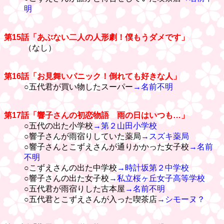
明
第15話「あぶない二人の人形劇！僕もうダメです」
（なし）
第16話「お見舞いパニック！倒れても好きな人」
○五代君が買い物したスーパー
→名前不明
第17話「響子さんの初恋物語 雨の日はいつも…」
○五代の出た小学校
→第２山田小学校
○響子さんが雨宿りしていた薬局
→スズキ薬局
○響子さんとこずえさんが通りかかった女子校
→名前
不明
○こずえさんの出た中学校
→時計坂第２中学校
○響子さんの出た女子校
→私立桜ヶ丘女子高等学校
○五代君が雨宿りした古本屋
→名前不明
○五代君とこずえさんが入った喫茶店
→シモーヌ？