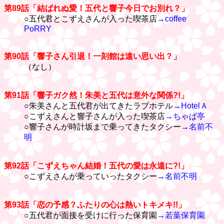
第89話「結ばれぬ愛！五代と響子今日でお別れ？」
○五代君とこずえさんが入った喫茶店
→coffee
PoRRY
第90話「響子さん引退！一刻館は遠い思い出？」
（なし）
第91話「響子ガク然！朱美と五代は意外な関係?!」
○朱美さんと五代君が出てきたラブホテル
→HotelＡ
○こずえさんと響子さんが入った喫茶店
→ちゃぱ亭
○響子さんが時計坂まで乗ってきたタクシー
→名前不
明
第92話「こずえちゃん結婚！五代の愛は永遠に?!」
○こずえさんが乗っていったタクシー
→名前不明
第93話「恋の予感？ふたりの心は熱いトキメキ!!」
○五代君が面接を受けに行った保育園
→若葉保育園