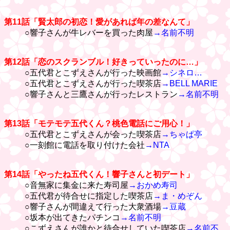
第11話「賢太郎の初恋！愛があれば年の差なんて」
○響子さんが牛レバーを買った肉屋
→名前不明
第12話「恋のスクランブル！好きっていったのに…」
○五代君とこずえさんが行った映画館
→シネロ…
○五代君とこずえさんが行った喫茶店
→BELL MARIE
○響子さんと三鷹さんが行ったレストラン
→名前不明
第13話「モテモテ五代くん？桃色電話にご用心！」
○五代君とこずえさんが会った喫茶店
→ちゃぱ亭
○一刻館に電話を取り付けた会社
→NTA
第14話「やったね五代くん！響子さんと初デート」
○音無家に集金に来た寿司屋
→おかめ寿司
○五代君が待合せに指定した喫茶店
→ま・めぞん
○響子さんが間違えて行った大衆酒場
→豆蔵
○坂本が出てきたパチンコ
→名前不明
○こずえさんが誰かと待合せしていた喫茶店
→名前不