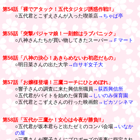
第54話「裸でアタック！五代タジタジ誘惑作戦!!」
○五代君とこずえさんが入った喫茶店
→ちゃぱ亭
第55話「突撃パジャマ娘！一刻館はラブパニック」
○八神さんたちが買い物してきたスーパー
→Ｆマート
第56話「八神の決心！あきらめないわ初恋だもの」
○明日菜さんの出た大学
→白サギ女子大
第57話「お嬢様登場！三鷹コーチにひとめぼれ」
○響子さんの調査に来た興信所職員
→荻西興信所
○五代君がバイトを始めた保育園
→しいのみ保育園
○五代君とこずえさんの行った映画館
→ピカソシネマ
第58話「五代か三鷹か！女心は今夜が勝負!!」
○五代君が坂本君らと出たゼミのコンパ会場
→いなか
の屋
○三鷹さんが響子さんにプロポーズの返事に指定され