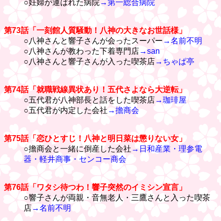
○妊婦が運ばれた病院
→第一総合病院
第73話「一刻館人質騒動！八神の大きなお世話様」
○八神さんと響子さんが会ったスーパー
→名前不明
○八神さんが教わった下着専門店
→san
○八神さんと響子さんが入った喫茶店
→ちゃぱ亭
第74話「就職戦線異状あり！五代さよなら大逆転」
○五代君が八神部長と話をした喫茶店
→珈琲屋
○五代君が内定した会社
→擔商会
第75話「恋ひとすじ！八神と明日菜は懲りない女」
○擔商会と一緒に倒産した会社
→日和産業・理参電
器・軽井商事・センコー商会
第76話「ワタシ待つわ！響子突然のイミシン宣言」
○響子さんが両親・音無老人・三鷹さんと入った喫茶
店
→名前不明