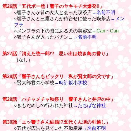
第26話「五代ボー然！響子のヤキモチ大爆発!!」
○響子さんが昔の友人と会った喫茶店
→名前不明
○響子さんと三鷹さんが待合せに使った喫茶店
→メン
フラ
○メンフラの下の階にある犬の美容室
→Can・Can
○響子さんが入ったパチンコ
→名前不明
第27話「消えた惣一郎!? 思い出は焼き鳥の香り」
（なし）
第28話「響子さんもビックリ 私が賢太郎の父です」
○賢太郎君の小学校
→時計坂小学校
第29話「ハチャメチャ秋祭り 響子さんと井戸の中」
○きもだめしの行われた神社
→たちばな神社
第30話「エッ響子さん結婚!?五代くん涙の引越し」
○五代が広告を見ていた不動産屋
→名前不明