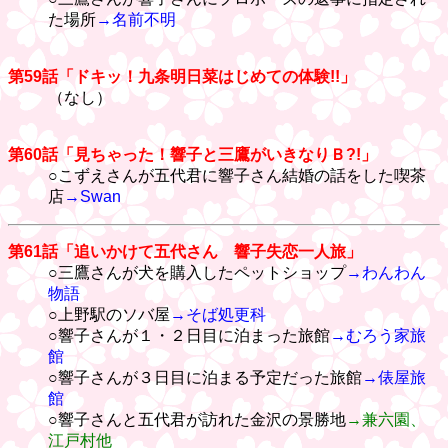
た場所
→名前不明
第59話「ドキッ！九条明日菜はじめての体験!!」
（なし）
第60話「見ちゃった！響子と三鷹がいきなりＢ?!」
○こずえさんが五代君に響子さん結婚の話をした喫茶
店
→Swan
第61話「追いかけて五代さん 響子失恋一人旅」
○三鷹さんが犬を購入したペットショップ
→わんわん
物語
○上野駅のソバ屋
→そば処更科
○響子さんが１・２日目に泊まった旅館
→むろう家旅
館
○響子さんが３日目に泊まる予定だった旅館
→俵屋旅
館
○響子さんと五代君が訪れた金沢の景勝地
→兼六園、
江戸村他