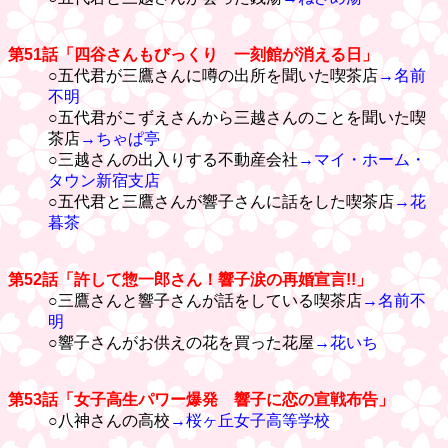
第51話「四谷さんもびっくり 一刻館が消える日」
○五代君が三鷹さんに噂の出所を聞いた喫茶店
→名前
不明
○五代君がこずえさんから三越さんのことを聞いた喫
茶店
→ちゃぱ亭
○三越さんの出入りする不動産会社
→マイ・ホーム・
タウン新宿支店
○五代君と三鷹さんが響子さんに話をした喫茶店
→花
暮茶
第52話「許して惣一郎さん！響子涙の再婚宣言!!」
○三鷹さんと響子さんが話をしている喫茶店
→名前不
明
○響子さんがお供えの花を買った花屋
→花いち
第53話「女子高生パワー爆発 響子に恋の宣戦布告」
○八神さんの高校
→桜ヶ丘女子高等学校