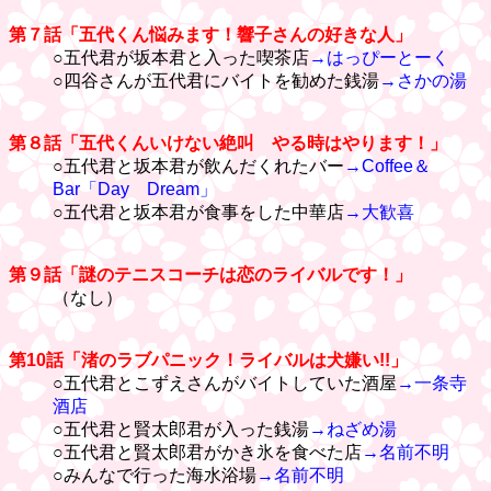
第７話「五代くん悩みます！響子さんの好きな人」
○五代君が坂本君と入った喫茶店
→はっぴーとーく
○四谷さんが五代君にバイトを勧めた銭湯
→さかの湯
第８話「五代くんいけない絶叫 やる時はやります！」
○五代君と坂本君が飲んだくれたバー
→Coffee＆
Bar「Day Dream」
○五代君と坂本君が食事をした中華店
→大歓喜
第９話「謎のテニスコーチは恋のライバルです！」
（なし）
第10話「渚のラブパニック！ライバルは犬嫌い!!」
○五代君とこずえさんがバイトしていた酒屋
→一条寺
酒店
○五代君と賢太郎君が入った銭湯
→ねざめ湯
○五代君と賢太郎君がかき氷を食べた店
→名前不明
○みんなで行った海水浴場
→名前不明