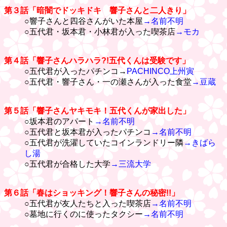
第３話「暗闇でドッキドキ 響子さんと二人きり」
○響子さんと四谷さんがいた本屋
→名前不明
○五代君・坂本君・小林君が入った喫茶店
→モカ
第４話「響子さんハラハラ?!五代くんは受験です」
○五代君が入ったパチンコ→
PACHINCO上州寅
○五代君・響子さん・一の瀬さんが入った食堂
→豆蔵
第５話「響子さんヤキモキ！五代くんが家出した」
○坂本君のアパート
→名前不明
○五代君と坂本君が入ったパチンコ
→名前不明
○五代君が洗濯していたコインランドリー隣
→きばら
し湯
○五代君が合格した大学
→三流大学
第６話「春はショッキング！響子さんの秘密!!」
○五代君が友人たちと入った喫茶店
→名前不明
○墓地に行くのに使ったタクシー
→名前不明