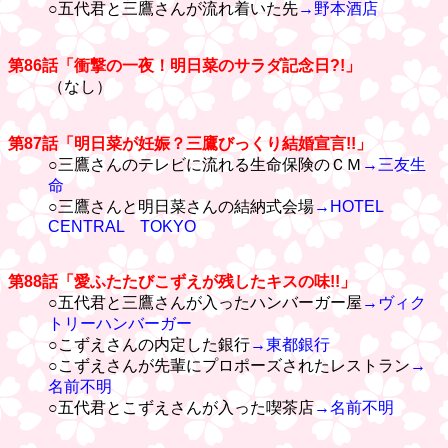
○五代君と三鷹さんが流れ着いた先
→野本酒店
第86話「衝撃の一夜！明日菜のサラダ記念日?!」
（なし）
第87話「明日菜が妊娠？三鷹びっくり結婚宣言!!」
○三鷹さんのテレビに流れる生命保険のＣＭ
→三友生
命
○三鷹さんと明日菜さんの結納式会場
→HOTEL
CENTRAL TOKYO
第88話「愛ふたたびこずえが残したキスの味!!」
○五代君と三鷹さんが入ったハンバーガー屋
→ヴィク
トリーハンバーガー
○こずえさんの内定した銀行
→東都銀行
○こずえさんが先輩にプロポーズされたレストラン
→
名前不明
○五代君とこずえさんが入った喫茶店
→名前不明