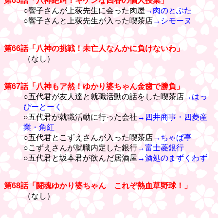
第65話「八神絶叫！キケンな四谷の個人授業」
○響子さんが上荻先生に会った肉屋
→肉のとぶた
○響子さんと上荻先生が入った喫茶店
→シモーヌ
第66話「八神の挑戦！未亡人なんかに負けないわ」
（なし）
第67話「八神もア然！ゆかり婆ちゃん金歯で勝負」
○五代君が友人達と就職活動の話をした喫茶店
→はっ
ぴーとーく
○五代君が就職活動に行った会社
→四井商事・四菱産
業・角紅
○五代君とこずえさんが入った喫茶店
→ちゃぱ亭
○こずえさんが就職内定した銀行
→富士菱銀行
○五代君と坂本君が飲んだ居酒屋
→酒処のまずくわず
第68話「闘魂ゆかり婆ちゃん これぞ熱血草野球！」
（なし）