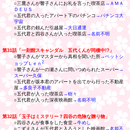
○三鷹さんが響子さんにお礼を言った喫茶店
→ＡＭＡ
ＤＥＵＳ
○五代君の入ったアパート下のパチンコ
→パチンコ大
宇宙
○五代君の頼んだ引越屋
→大日通運
○五代君と四谷さんが入った喫茶店
→名前不明
第31話「一刻館スキャンダル 五代くんが同棲中!?」
○響子さんがマスターから真相を聞いた所
→ペットシ
2
ョップＬｅｎ
○響子さんが一の瀬さんに問いつめられたスーパー
→
スーパー久保
○五代君が坂本君のアパートを出てから行った不動産
屋
→多良子不動産
○五代君が入った喫茶店
→樹々
○五代君が入った深夜映画館
→名前不明
第32話「玉子はミステリー？四谷の危険な贈り物」
○四谷さんが食事をした食堂
→牛めし
○こずえさんが五代君と入ろうとした映画館
→名前不