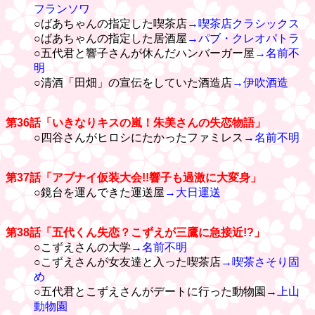
フランソワ
○ばあちゃんの指定した喫茶店
→喫茶店クラシックス
○ばあちゃんの指定した居酒屋
→パブ・クレオパトラ
○五代君と響子さんが休んだハンバーガー屋
→名前不
明
○清酒「田畑」の宣伝をしていた酒造店
→伊吹酒造
第36話「いきなりキスの嵐！朱美さんの失恋物語」
○四谷さんがヒロシにたかったファミレス
→名前不明
第37話「アブナイ仮装大会!!響子も過激に大変身」
○鏡台を運んできた運送屋
→大日運送
第38話「五代くん失恋？こずえが三鷹に急接近!?」
○こずえさんの大学
→名前不明
○こずえさんが女友達と入った喫茶店
→喫茶さそり固
め
○五代君とこずえさんがデートに行った動物園
→上山
動物園