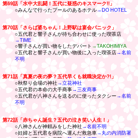
第69話「水中大乱闘！五代に疑惑のキスマーク!!」
○みんなで行ったプールのあるホテル
→DO HOTEL
第70話「さらば婆ちゃん！上野駅は宴会パニック」
○五代君と響子さんが待ち合わせに使った喫茶店
→TIME
○響子さんが買い物をしたデパート
→TAKOHIMIYA
○五代君と響子さんが買い物後に入った喫茶店
→名前
不明
第71話「真夏の夜の夢？五代早くも就職決定か?!」
○秋祭り会場の神社
→立花神社
○五代君の本命の大手商事
→三友商事
○五代君が八神さんを送るのに使ったタクシー
→名前
不明
第72話「赤ちゃん誕生？五代の泣き笑い人生！」
○八神さんが神頼みをした神社
→名前不明
○妊婦と五代君を病院へ運んだ救急車
→丸の内消防署