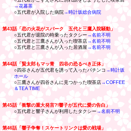
→花暮茶
○五代君が入院した病院
→時計坂総合病院
第43話「恋の火花がスパーク 五代と三鷹入院騒動」
○五代君が退院の時乗ったタクシー
→名前不明
○五代君と三鷹さんが入った喫茶店
→名前不明
○五代君と三鷹さんが入った居酒屋
→名前不明
第44話「賢太郎もマッ青 四谷の恐るべき正体」
○四谷さんが五代君を誘って入ったパチンコ
→時計坂
ホール
○三鷹さんが四谷さんに見つかった喫茶店
→COFFEE
＆TEA TIME
第45話「衝撃の重大発言?!響子が五代に愛の告白」
○五代君と響子さんが利用したタクシー
→名前不明
第46話「響子争奪！スケートリンクは愛の戦場」