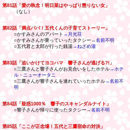
第81話「愛の執念！明日菜はやっぱり懲りない女」
（なし）
第82話「満点パパ！五代くんの子育てストーリー」
○かすみさんのアパート
→月光荘
○かすみさんが乗っていったタクシー
→名前不明
○五代君と太郎が行った銭湯
→ねざめ湯
第83話「追いかけてヨコハマ 響子さんが逃げる?!」
○三鷹さんと響子さんがお見合いをしたホテル
→ホテ
ル・ニューオータニ
○三鷹さんが響子さんを連れていったホテル
→名前不
明
第84話「疑惑1000％ 響子のスキャンダルナイト」
○響子さんが帰りに使ったタクシー
→名前不明
第85話「ここが正念場！五代と三鷹宿命の対決」