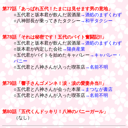
第77話「あっぱれ五代！たまには見せます男の意地」
○五代君と坂本君が飲んだ居酒屋
→酒処のまずくわず
○八神部長が乗ってきたタクシー
→和平タクシー
第78話「それは秘密です！五代のバイト奮闘記!!」
○五代君と坂本君が飲んだ居酒屋
→酒処のまずくわず
○坂本君が内定した会社
→陽炎産業
○五代君がバイトを始めたキャバレー
→キャバレー・
バニー
○五代君と八神さんが入った喫茶店
→名前不明
第79話「響子さんゴメンネ！涙・涙の愛妻弁当!!」
○五代君と八神さんが会った本屋
→まつなが書店
○五代君と八神さんが入った喫茶店
→名前不明
第80話「五代くんドッキリ！八神のバニーガール」
（なし）