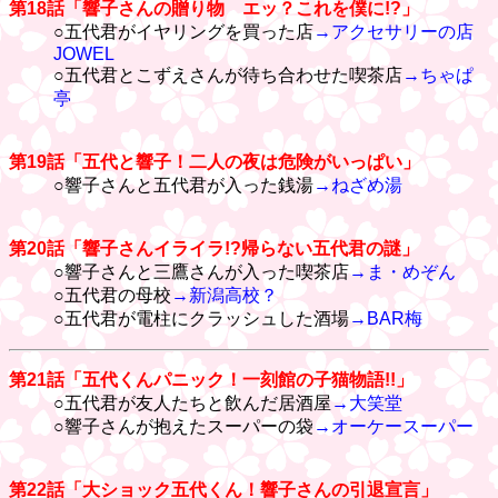
第18話「響子さんの贈り物 エッ？これを僕に!?」
○五代君がイヤリングを買った店
→アクセサリーの店
JOWEL
○五代君とこずえさんが待ち合わせた喫茶店
→ちゃぱ
亭
第19話「五代と響子！二人の夜は危険がいっぱい」
○響子さんと五代君が入った銭湯
→ねざめ湯
第20話「響子さんイライラ!?帰らない五代君の謎」
○響子さんと三鷹さんが入った喫茶店
→ま・めぞん
○五代君の母校
→新潟高校？
○五代君が電柱にクラッシュした酒場
→BAR梅
第21話「五代くんパニック！一刻館の子猫物語!!」
○五代君が友人たちと飲んだ居酒屋
→大笑堂
○響子さんが抱えたスーパーの袋
→オーケースーパー
第22話「大ショック五代くん！響子さんの引退宣言」