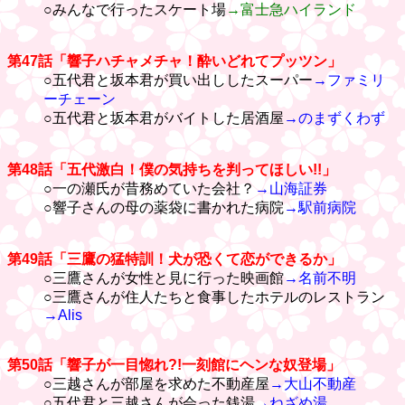
○みんなで行ったスケート場
→富士急ハイランド
第47話「響子ハチャメチャ！酔いどれてプッツン」
○五代君と坂本君が買い出ししたスーパー
→ファミリ
ーチェーン
○五代君と坂本君がバイトした居酒屋
→のまずくわず
第48話「五代激白！僕の気持ちを判ってほしい!!」
○一の瀬氏が昔務めていた会社？
→山海証券
○響子さんの母の薬袋に書かれた病院
→駅前病院
第49話「三鷹の猛特訓！犬が恐くて恋ができるか」
○三鷹さんが女性と見に行った映画館
→名前不明
○三鷹さんが住人たちと食事したホテルのレストラン
→Alis
第50話「響子が一目惚れ?!一刻館にヘンな奴登場」
○三越さんが部屋を求めた不動産屋
→大山不動産
○五代君と三越さんが会った銭湯
→ねざめ湯