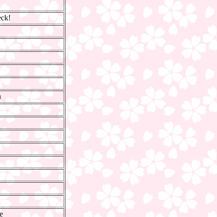
eck!
n
e