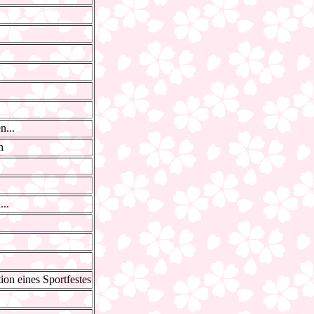
n...
n
..
tion eines Sportfestes