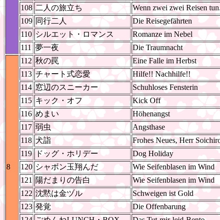
108
二人の旅立ち
Wenn zwei zwei Reisen tun.
109
同行二人
Die Reisegefährten
110
シルエット・ロマンス
Romanze im Nebel
111
夢一夜
Die Traumnacht
112
秋の罠
Eine Falle im Herbst
113
チャート式恋愛
Hilfe!! Nachhilfe!!
114
窓辺のスニーカー
Schuhloses Fensterin
115
キック・オフ
Kick Off
116
めまい
Höhenangst
117
弱虫
Angsthase
118
犬詣
Frohes Neues, Herr Soichir
119
ドッグ・ホリデー
Dog Holiday
8
120
シャボン玉翔んだ
Wie Seifenblasen im Wind
121
陽だまりの告白
Wie Seifenblasen im Wind
122
沈黙は金ヅル
Schweigen ist Gold
123
発覚
Die Offenbarung
124
ごめんねLUNCH・BOX
Das Tut-mir-leid-Bento