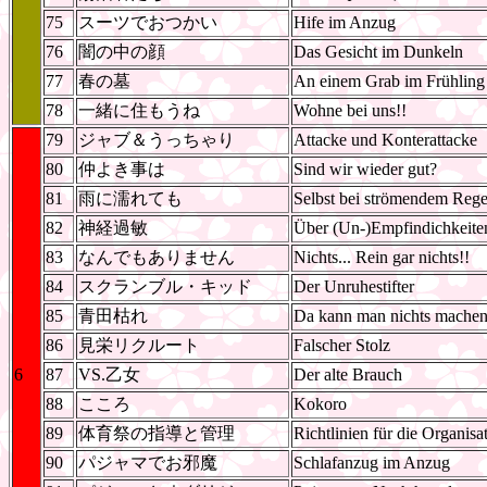
75
スーツでおつかい
Hife im Anzug
76
闇の中の顔
Das Gesicht im Dunkeln
77
春の墓
An einem Grab im Frühling
78
一緒に住もうね
Wohne bei uns!!
79
ジャブ＆うっちゃり
Attacke und Konterattacke
80
仲よき事は
Sind wir wieder gut?
81
雨に濡れても
Selbst bei strömendem Rege
82
神経過敏
Über (Un-)Empfindichkeite
83
なんでもありません
Nichts... Rein gar nichts!!
84
スクランブル・キッド
Der Unruhestifter
85
青田枯れ
Da kann man nichts machen.
86
見栄リクルート
Falscher Stolz
6
87
VS.乙女
Der alte Brauch
88
こころ
Kokoro
89
体育祭の指導と管理
Richtlinien für die Organisa
90
パジャマでお邪魔
Schlafanzug im Anzug