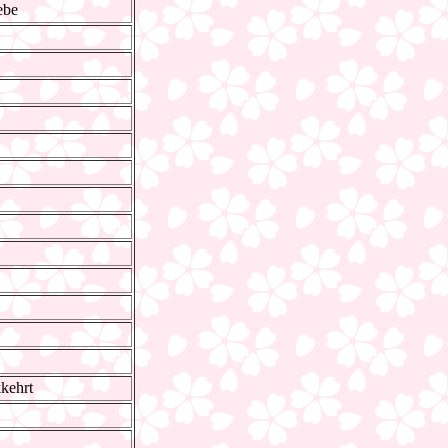
ebe
kehrt