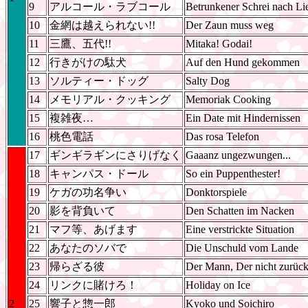
9
アルコール・ラブコール
Betrunkener Schrei nach Li
10
金網は越えられない!!
Der Zaun muss weg
11
三鷹、五代!!
Mitaka! Godai!
12
行きがけの駄犬
Auf den Hund gekommen
13
ソルティー・ドッグ
Salty Dog
14
メモリアル・クッキング
Memoriak Cooking
15
複雑夜…
Ein Date mit Hindernissen
16
桃色電話
Das rosa Telefon
17
ギンギラギンにさりげなく
Gaaanz ungezwungen...
18
キャンパス・ドール
So ein Puppenthester!
19
ケガの功名争い
Donktorspiele
20
影を背負いて
Den Schatten im Nacken
21
マフ等、あげます
Eine verstrickte Situation
22
あなたのソバで
Die Unschuld vom Lande
23
帰らざる彼
Der Mann, Der nicht zurück
24
リンクに賭けろ！
Holiday on Ice
2
25
響子と惣一郎
Kyoko und Soichiro