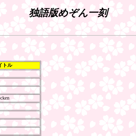
独語版めぞん一刻
イトル
ocken