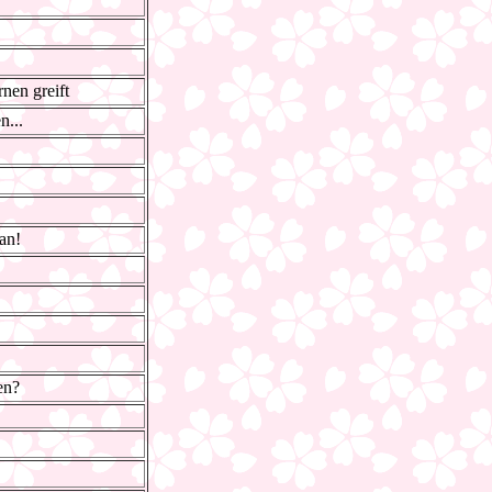
nen greift
...
an!
en?