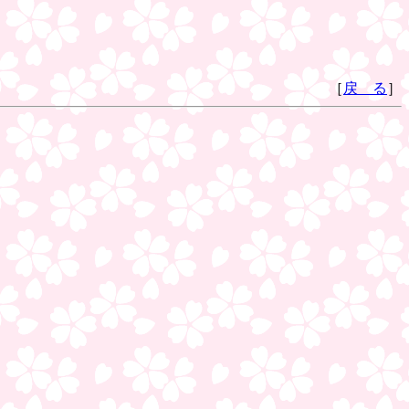
［
戻 る
］