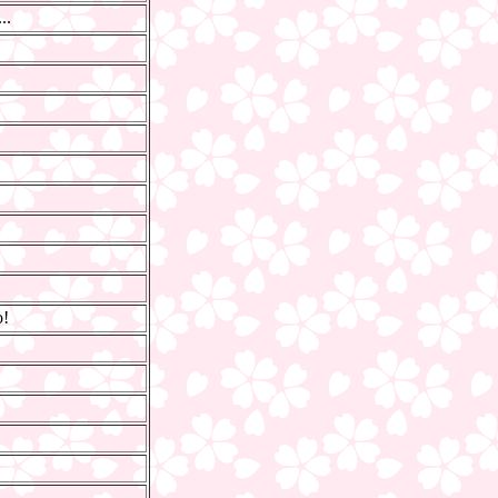
..
o!