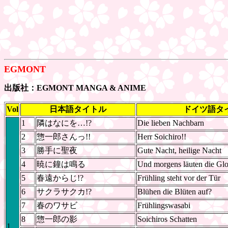
EGMONT
出版社：EGMONT MANGA & ANIME
Vol
日本語タイトル
ドイツ語タ
1
隣はなにを…!?
Die lieben Nachbarn
2
惣一郎さんっ!!
Herr Soichiro!!
3
勝手に聖夜
Gute Nacht, heilige Nacht
4
暁に鐘は鳴る
Und morgens läuten die Gl
5
春遠からじ!?
Frühling steht vor der Tür
6
サクラサクカ!?
Blühen die Blüten auf?
7
春のワサビ
Frühlingswasabi
8
惣一郎の影
Soichiros Schatten
1