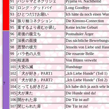
91
パジャマとネグリジェ
Pyjama vs. Nachthemd
92
ロング・グッドバイ
Long Goodbye
93
ひとつだけお願い
Ich hätte da noch einen Wun
94
振り袖コネクション
Die Kimono-Connection
95
案ずるより産むが易し
Keine leichte Geburt
96
産後の腹立ち
Postnaltaler Ärger
97
深夜の面接
Das nächtliche Bewerbungs
98
恩讐の彼方
Jenseits von Liebe und Has
99
バラ色の人生
Die rosarote Brille
100
桜迷路
Von Blüten verweht
101
大安仏滅
Hundstage
102
「犬が好き」PART1
„Ich Liebe Hunde" (Teil 1)
103
「犬が好き」PART2
„Ich Liebe Hunde" (Teil 2)
7
104
とっても好きだよ
Ich habe dich ja auch sehr li
105
犬が来た
Die Hunde sind da!
106
開かれた扉
Die Tür ist auf!
107
閉じられた扉
Die Tür ist zu!