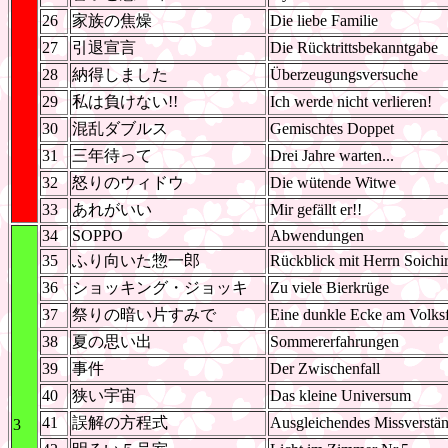
26
家族の焦燥
Die liebe Familie
27
引退宣言
Die Rücktrittsbekanntgabe
28
納得しました
Überzeugungsversuche
29
私は負けない!!
Ich werde nicht verlieren!
30
混乱ダブルス
Gemischtes Doppet
31
三年待って
Drei Jahre warten...
32
怒りのウィドウ
Die wütende Witwe
33
あれがいい
Mir gefällt er!!
34
SOPPO
Abwendungen
35
ふり向いた惣一郎
Rückblick mit Herrn Soichi
36
ショッキング・ジョッキ
Zu viele Bierkrüge
37
祭りの暗い片すみで
Eine dunkle Ecke am Volksf
38
夏の思い出
Sommererfahrungen
39
事件
Der Zwischenfall
40
狭い宇宙
Das kleine Universum
41
誤解の方程式
Ausgleichendes Missverstän
3