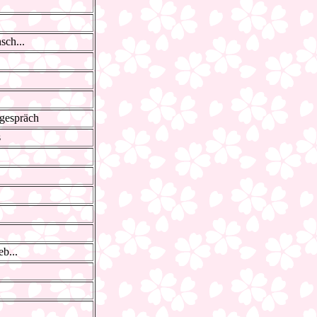
sch...
gespräch
s
eb...