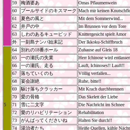
59
梅酒婆あ
Omas Pflaumenwein
60
プールサイドのキスマーク
Mach mir keinen Knutschfl
61
夏色の風と
Mit dem Sommerwind...
62
井戸の中
Im Brunnen vor dem Tore
63
しわのあるキューピッド
Knittergesicht spielt Amor
外
一刻島ナンパ始末記
Der Ikkoku-Schiffbruch
64
別れの18番ホール
Zuhause auf Gleis 18
65
一の瀬氏の失業
Herr Ichinose wird entlasse
66
一の瀬氏、走る
Lauft, Ichinoses!! Lauft!!
67
落ちていくのも
Völlig verfallen...
68
宴会謝絶
Ruhe, bitte!!
69
駆け落ちクラッカー
Mit Krach durchbrennen
70
愛の骨格
Das Skelett der Liebe
5
71
雪に二文字
Die Nachricht im Schnee
72
愛のリハビリテーション
Rehabilitation
73
がんばってくださいね
Halten Sie durch!!
74
湯治者たち
Heiße Quellen, kühle Nächt