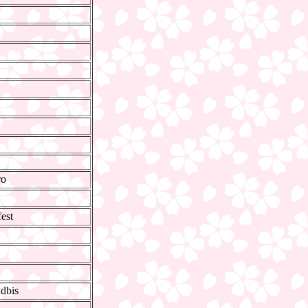
ro
est
dbis