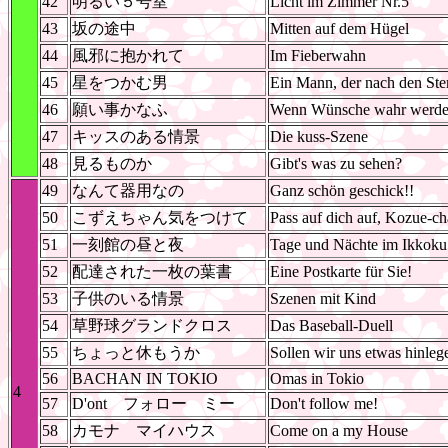
42
明るい５号室
Licht im Zimmer Nr.5
43
坂の途中
Mitten auf dem Hügel
44
風邪に抱かれて
Im Fieberwahn
45
星をつかむ男
Ein Mann, der nach den Ster
46
願い事かなふ
Wenn Wünsche wahr werden
47
キッスのある情景
Die kuss-Szene
48
見るものか
Gibt's was zu sehen?
49
なんて器用なの
Ganz schön geschick!!
50
こずえちゃん気をつけて
Pass auf dich auf, Kozue-ch
51
一刻館の昼と夜
Tage und Nächte im Ikkoku
52
配達された一枚の葉書
Eine Postkarte für Sie!
53
子供のいる情景
Szenen mit Kind
54
草野球グランドクロス
Das Baseball-Duell
55
ちょっと休もうか
Sollen wir uns etwas hinleg
56
BACHAN IN TOKIO
Omas in Tokio
4
57
D'ont フォロー ミー
Don't follow me!
58
カモナ マイハウス
Come on a my House