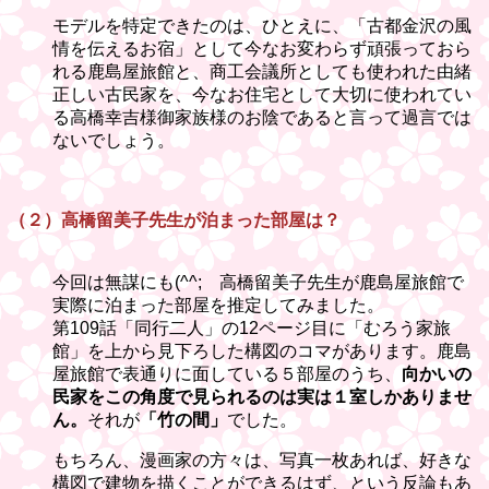
モデルを特定できたのは、ひとえに、「古都金沢の風
情を伝えるお宿」として今なお変わらず頑張っておら
れる鹿島屋旅館と、商工会議所としても使われた由緒
正しい古民家を、今なお住宅として大切に使われてい
る高橋幸吉様御家族様のお陰であると言って過言では
ないでしょう。
（２）高橋留美子先生が泊まった部屋は？
今回は無謀にも(^^; 高橋留美子先生が鹿島屋旅館で
実際に泊まった部屋を推定してみました。
第109話「同行二人」の12ページ目に「むろう家旅
館」を上から見下ろした構図のコマがあります。鹿島
屋旅館で表通りに面している５部屋のうち、
向かいの
民家をこの角度で見られるのは実は１室しかありませ
ん。
それが
「竹の間」
でした。
もちろん、漫画家の方々は、写真一枚あれば、好きな
構図で建物を描くことができるはず、という反論もあ