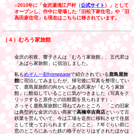
○2010年に「金沢湯涌江戸村（
公式サイト
）」として
オープンし、作中に登場した「旧松下家住宅」や「旧
高田家住宅」も現在はこちらに移されています。
（４）むろう家旅館
金沢の初夜、響子さんは「むろう家旅館」、五代君は
「あばら家旅館」に宿泊しました。
私も
めぞん一刻homepage
で紹介されている
鹿島屋旅
館
に宿泊してみましたが、帰宅後に写真を整理してい
て、鹿島屋旅館の向かいにある民家が「むろう家旅
館」に酷似していることに気がつきました（写真をク
リックすると原作との比較図を見られます）。
さっそく鹿島屋旅館に尋ねてみたところ、「この旧家
は典型的な金沢の古い商家で
高橋幸吉商店
といって古
鉄業を営んでいて、今は工場を近所に移転させて住居
として使っておられます」とのこと。７年ぐらい前に
窓のところにあった鉄の格子がとりはずされたほかは