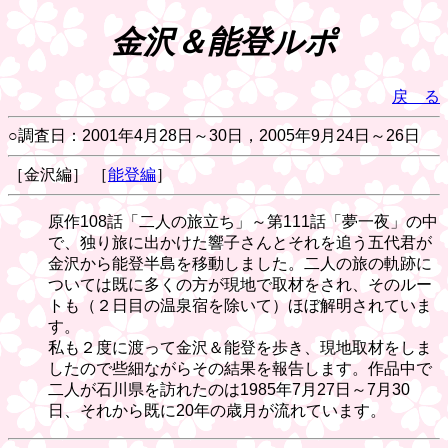
金沢＆能登ルポ
戻 る
○調査日：2001年4月28日～30日，2005年9月24日～26日
［金沢編］ ［
能登編
］
原作108話「二人の旅立ち」～第111話「夢一夜」の中
で、独り旅に出かけた響子さんとそれを追う五代君が
金沢から能登半島を移動しました。二人の旅の軌跡に
ついては既に多くの方が現地で取材をされ、そのルー
トも（２日目の温泉宿を除いて）ほぼ解明されていま
す。
私も２度に渡って金沢＆能登を歩き、現地取材をしま
したので些細ながらその結果を報告します。作品中で
二人が石川県を訪れたのは1985年7月27日～7月30
日、それから既に20年の歳月が流れています。