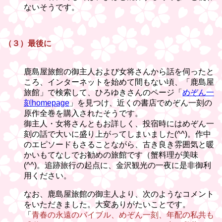
ないそうです。
（３）最後に
鹿島屋旅館の御主人および女将さんから話を伺ったと
ころ、インターネットを始めて間もない頃、「鹿島屋
旅館」で検索して、ひろゆきさんのページ「
めぞん一
刻homepage
」を見つけ、近くの書店でめぞん一刻の
原作全巻を購入されたそうです。
御主人・女将さんともお詳しく、投宿時にはめぞん一
刻の話で大いに盛り上がってしまいました(^^)。作中
のエピソードもさることながら、古き良き雰囲気と暖
かいもてなしでお勧めの旅館です（蟹料理が美味
(^^)。追跡旅行の起点に、金沢観光の一夜に是非御利
用ください。
なお、鹿島屋旅館の御主人より、次のようなコメント
をいただきました。大変ありがたいことです。
「
青春の永遠のバイブル、めぞん一刻、年配の私共も