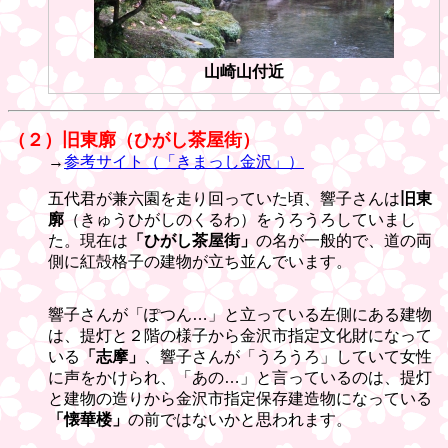
山崎山付近
（２）旧東廓（ひがし茶屋街）
→
参考サイト（「きまっし金沢」）
五代君が兼六園を走り回っていた頃、響子さんは
旧東
廓
（きゅうひがしのくるわ）をうろうろしていまし
た。現在は
「ひがし茶屋街」
の名が一般的で、道の両
側に紅殻格子の建物が立ち並んでいます。
響子さんが「ぽつん…」と立っている左側にある建物
は、提灯と２階の様子から金沢市指定文化財になって
いる
「志摩」
、響子さんが「うろうろ」していて女性
に声をかけられ、「あの…」と言っているのは、提灯
と建物の造りから金沢市指定保存建造物になっている
「懐華楼」
の前ではないかと思われます。