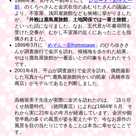
1998年末、めぞん一刻ＭＬにて「
レポート・めぞん一
刻
」のくろべさんと金沢在住のあむりたさんの議論に
より、不室屋、浅田屋旅館なども候補に挙がりました
が、
「外観は鹿島屋旅館、土地関係では一富士旅館」
といった話になりました。なお、五代君が不審尋問を
受けた交番が、むかし不室屋の近くにあったことも指
摘されました。
1999年3月に「
めぞん一刻homepage
」のひろゆきさ
んが調査旅行で金沢を訪れ、候補地を歩かれた結果、
やはり鹿島屋旅館が一番近いとの印象をもたれたそう
です。
2001年4月、平山が調査旅行で金沢を訪れ、偶然撮影
した写真から(^^; 鹿島屋旅館向かいの民家（高橋幸吉
商店）がモデルであると判断しました。
高橋留美子先生が実際に金沢を訪れたのは、「語り尽
くせ熱愛時代」（徳間書店）によれば1984年５月、そ
れから実に21年もの年月が経過しています。金沢や能
登半島の多くの風景が姿を変えた中で、今なお原作の
風景を目の当たりにできることは本当に幸せなことで
す。